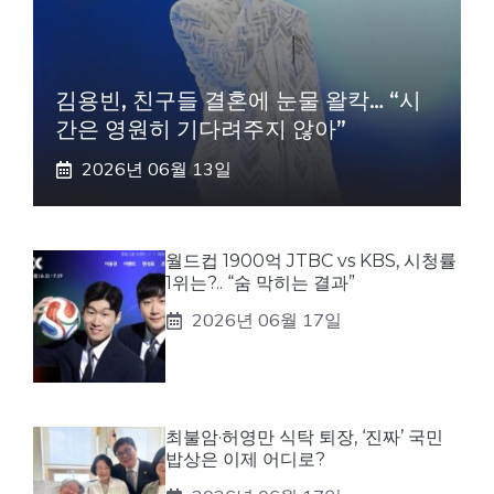
김용빈, 친구들 결혼에 눈물 왈칵… “시
간은 영원히 기다려주지 않아”
2026년 06월 13일
월드컵 1900억 JTBC vs KBS, 시청률
1위는?.. “숨 막히는 결과”
2026년 06월 17일
최불암·허영만 식탁 퇴장, ‘진짜’ 국민
밥상은 이제 어디로?