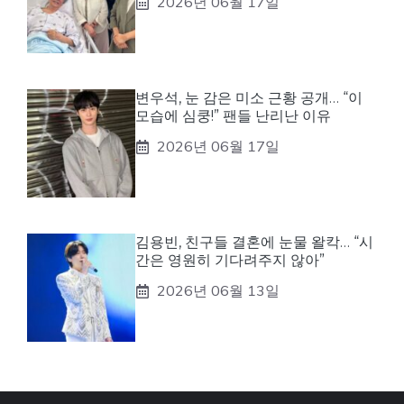
2026년 06월 17일
변우석, 눈 감은 미소 근황 공개… “이
모습에 심쿵!” 팬들 난리난 이유
2026년 06월 17일
김용빈, 친구들 결혼에 눈물 왈칵… “시
간은 영원히 기다려주지 않아”
2026년 06월 13일