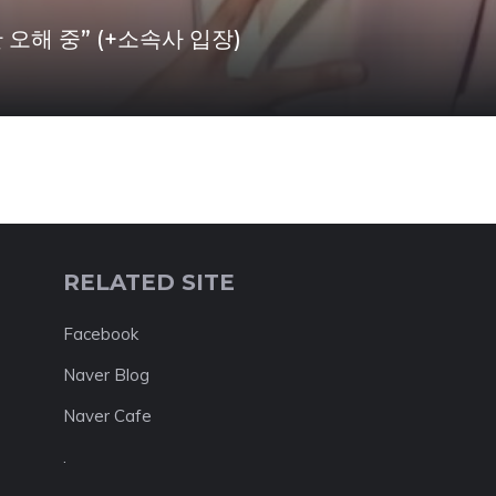
오해 중” (+소속사 입장)
RELATED SITE
Facebook
Naver Blog
Naver Cafe
.