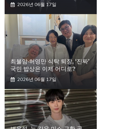
2026년 06월 17일
최불암·허영만 식탁 퇴장, ‘진짜’
국민 밥상은 이제 어디로?
2026년 06월 17일
변우석, 눈 감은 미소 근황 공