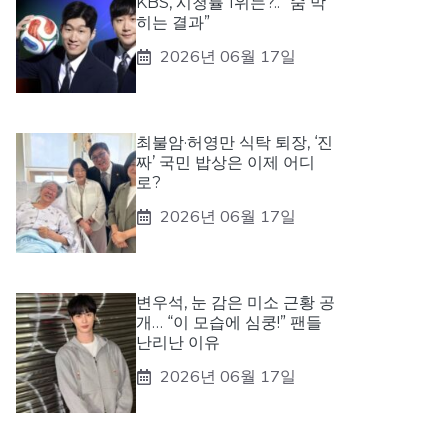
KBS, 시청률 1위는?.. “숨 막
히는 결과”
2026년 06월 17일
최불암·허영만 식탁 퇴장, ‘진
짜’ 국민 밥상은 이제 어디
로?
2026년 06월 17일
변우석, 눈 감은 미소 근황 공
개… “이 모습에 심쿵!” 팬들
난리난 이유
2026년 06월 17일