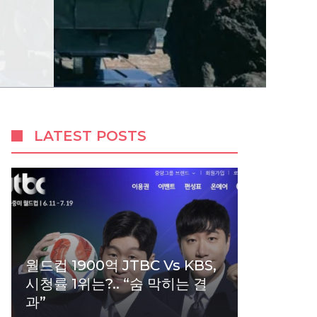
LATEST POSTS
월드컵 1900억 JTBC Vs KBS,
시청률 1위는?.. “숨 막히는 결
과”