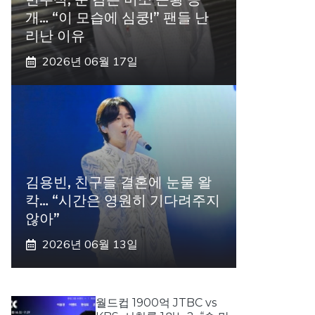
개… “이 모습에 심쿵!” 팬들 난
리난 이유
2026년 06월 17일
김용빈, 친구들 결혼에 눈물 왈
칵… “시간은 영원히 기다려주지
않아”
2026년 06월 13일
월드컵 1900억 JTBC vs