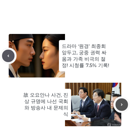
드라마 ‘원경’ 최종회
앞두고, 궁중 권력 싸
움과 가족 비극의 절
정! 시청률 7.5% 기록!
故 오요안나 사건, 진
상 규명에 나선 국회
와 방송사 내 문제의
식