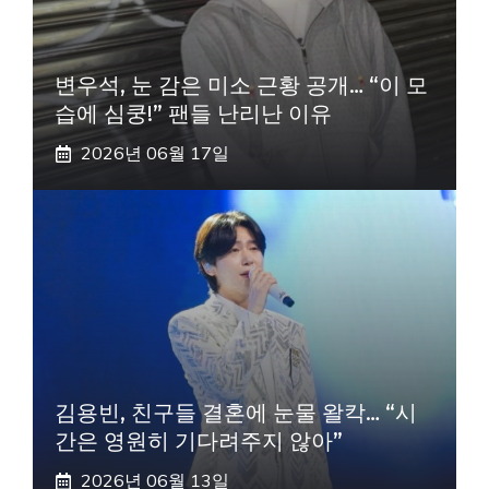
변우석, 눈 감은 미소 근황 공개… “이 모
습에 심쿵!” 팬들 난리난 이유
2026년 06월 17일
김용빈, 친구들 결혼에 눈물 왈칵… “시
간은 영원히 기다려주지 않아”
2026년 06월 13일