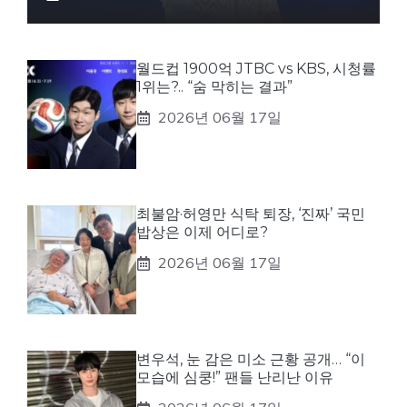
월드컵 1900억 JTBC vs KBS, 시청률
1위는?.. “숨 막히는 결과”
2026년 06월 17일
최불암·허영만 식탁 퇴장, ‘진짜’ 국민
밥상은 이제 어디로?
2026년 06월 17일
변우석, 눈 감은 미소 근황 공개… “이
모습에 심쿵!” 팬들 난리난 이유