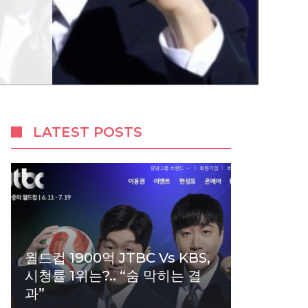
LATEST POSTS
월드컵 1900억 JTBC Vs KBS,
시청률 1위는?.. “숨 막히는 결
과”