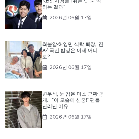
KBS, 시청률 1위는?.. “숨 막
히는 결과”
2026년 06월 17일
최불암·허영만 식탁 퇴장, ‘진
짜’ 국민 밥상은 이제 어디
로?
2026년 06월 17일
변우석, 눈 감은 미소 근황 공
개… “이 모습에 심쿵!” 팬들
난리난 이유
2026년 06월 17일