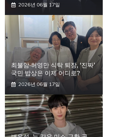
2026년 06월 17일
최불암·허영만 식탁 퇴장, ‘진짜’
국민 밥상은 이제 어디로?
2026년 06월 17일
변우석, 눈 감은 미소 근황 공