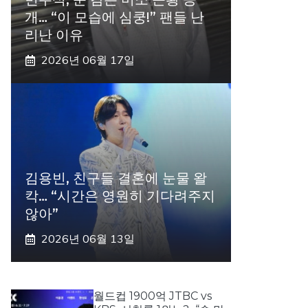
개… “이 모습에 심쿵!” 팬들 난
리난 이유
2026년 06월 17일
김용빈, 친구들 결혼에 눈물 왈
칵… “시간은 영원히 기다려주지
않아”
2026년 06월 13일
월드컵 1900억 JTBC vs