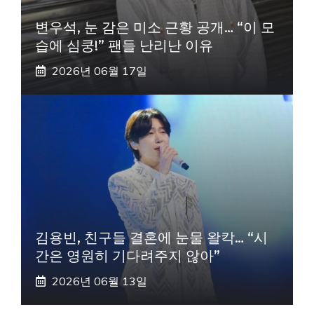
변우석, 눈 감은 미소 근황 공개… “이 모
습에 심쿵!” 팬들 난리난 이유
2026년 06월 17일
김용빈, 친구들 결혼에 눈물 왈칵… “시
간은 영원히 기다려주지 않아”
2026년 06월 13일