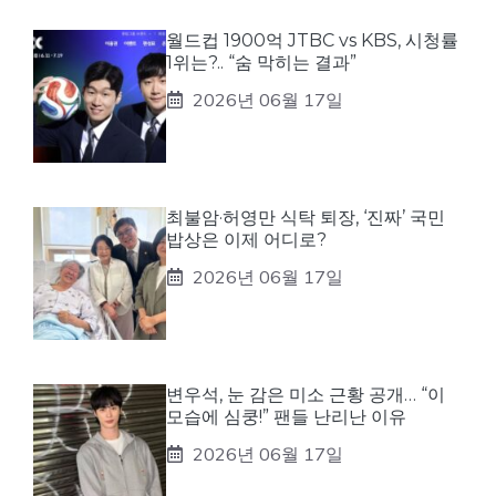
월드컵 1900억 JTBC vs KBS, 시청률
1위는?.. “숨 막히는 결과”
2026년 06월 17일
최불암·허영만 식탁 퇴장, ‘진짜’ 국민
밥상은 이제 어디로?
2026년 06월 17일
변우석, 눈 감은 미소 근황 공개… “이
모습에 심쿵!” 팬들 난리난 이유
2026년 06월 17일