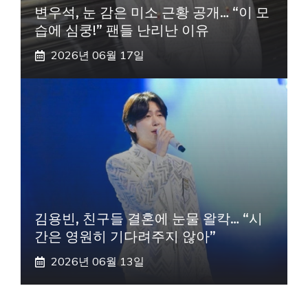
변우석, 눈 감은 미소 근황 공개… “이 모
습에 심쿵!” 팬들 난리난 이유
2026년 06월 17일
김용빈, 친구들 결혼에 눈물 왈칵… “시
간은 영원히 기다려주지 않아”
2026년 06월 13일