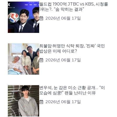
월드컵 1900억 JTBC vs KBS, 시청률
1위는?.. “숨 막히는 결과”
2026년 06월 17일
최불암·허영만 식탁 퇴장, ‘진짜’ 국민
밥상은 이제 어디로?
2026년 06월 17일
변우석, 눈 감은 미소 근황 공개… “이
모습에 심쿵!” 팬들 난리난 이유
2026년 06월 17일