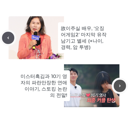
故이주실 배우, ‘오징
어게임2’ 마지막 유작
남기고 별세 (+나이,
경력, 암 투병)
미스터흑김과 10기 영
자의 파란만장한 연애
이야기, 스토킹 논란
의 전말!