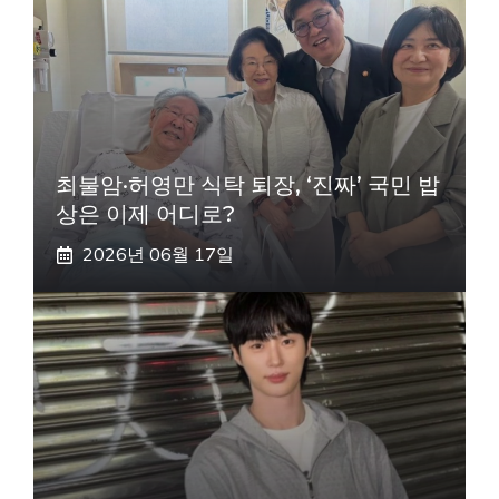
최불암·허영만 식탁 퇴장, ‘진짜’ 국민 밥
상은 이제 어디로?
2026년 06월 17일