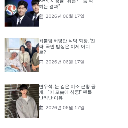
KBS, 시청률 1위는?.. “숨 막
히는 결과”
2026년 06월 17일
최불암·허영만 식탁 퇴장, ‘진
짜’ 국민 밥상은 이제 어디
로?
2026년 06월 17일
변우석, 눈 감은 미소 근황 공
개… “이 모습에 심쿵!” 팬들
난리난 이유
2026년 06월 17일