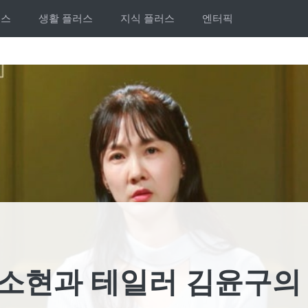
러스
생활 플러스
지식 플러스
엔터픽
 박소현과 테일러 김윤구의