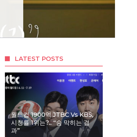
LATEST POSTS
월드컵 1900억 JTBC Vs KBS,
시청률 1위는?.. “숨 막히는 결
과”