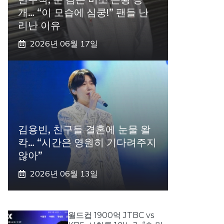
개… “이 모습에 심쿵!” 팬들 난
리난 이유
2026년 06월 17일
김용빈, 친구들 결혼에 눈물 왈
칵… “시간은 영원히 기다려주지
않아”
2026년 06월 13일
월드컵 1900억 JTBC vs