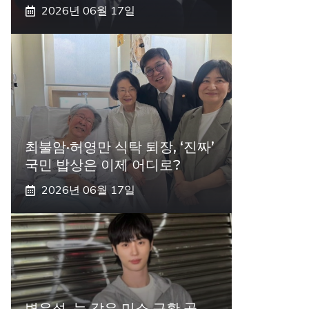
2026년 06월 17일
최불암·허영만 식탁 퇴장, ‘진짜’
국민 밥상은 이제 어디로?
2026년 06월 17일
변우석, 눈 감은 미소 근황 공