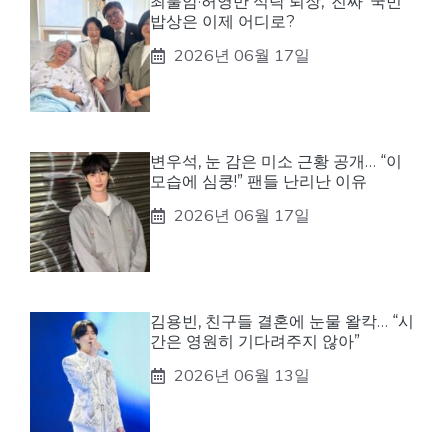
최불암·허영만 식탁 퇴장, ‘진짜’ 국민
밥상은 이제 어디로?
2026년 06월 17일
변우석, 눈 감은 미소 근황 공개… “이
모습에 심쿵!” 팬들 난리난 이유
2026년 06월 17일
김용빈, 친구들 결혼에 눈물 왈칵… “시
간은 영원히 기다려주지 않아”
2026년 06월 13일