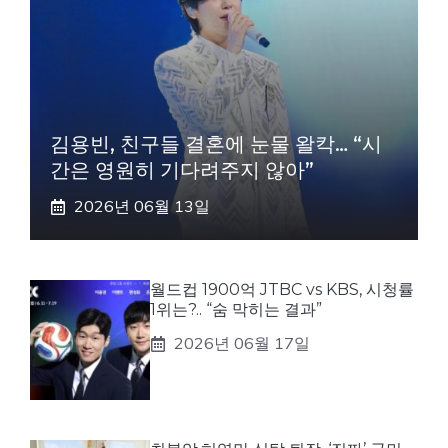
김용빈, 친구들 결혼에 눈물 왈칵… “시
간은 영원히 기다려주지 않아”
2026년 06월 13일
월드컵 1900억 JTBC vs KBS, 시청률
1위는?.. “숨 막히는 결과”
2026년 06월 17일