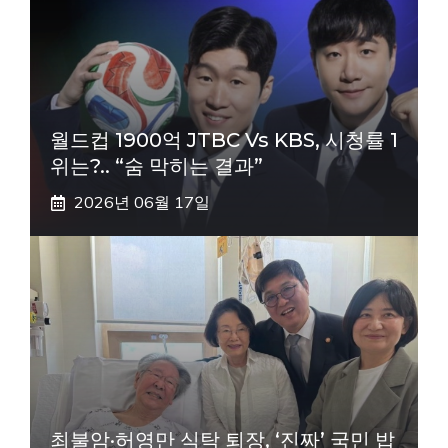
월드컵 1900억 JTBC Vs KBS, 시청률 1
위는?.. “숨 막히는 결과”
2026년 06월 17일
최불암·허영만 식탁 퇴장, ‘진짜’ 국민 밥