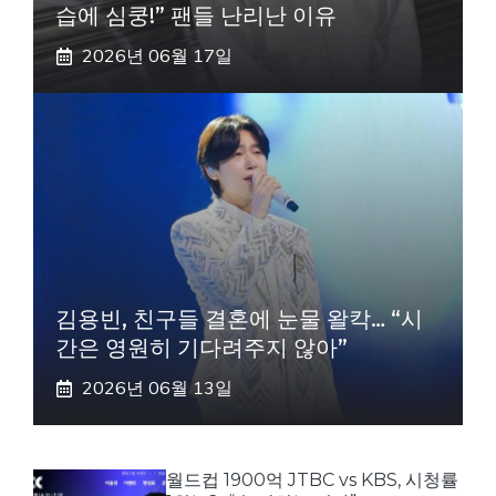
습에 심쿵!” 팬들 난리난 이유
2026년 06월 17일
김용빈, 친구들 결혼에 눈물 왈칵… “시
간은 영원히 기다려주지 않아”
2026년 06월 13일
월드컵 1900억 JTBC vs KBS, 시청률