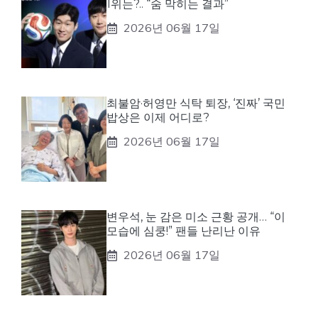
1위는?.. “숨 막히는 결과”
2026년 06월 17일
최불암·허영만 식탁 퇴장, ‘진짜’ 국민
밥상은 이제 어디로?
2026년 06월 17일
변우석, 눈 감은 미소 근황 공개… “이
모습에 심쿵!” 팬들 난리난 이유
2026년 06월 17일