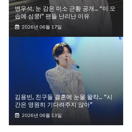
변우석, 눈 감은 미소 근황 공개… “이 모
습에 심쿵!” 팬들 난리난 이유
2026년 06월 17일
김용빈, 친구들 결혼에 눈물 왈칵… “시
간은 영원히 기다려주지 않아”
2026년 06월 13일