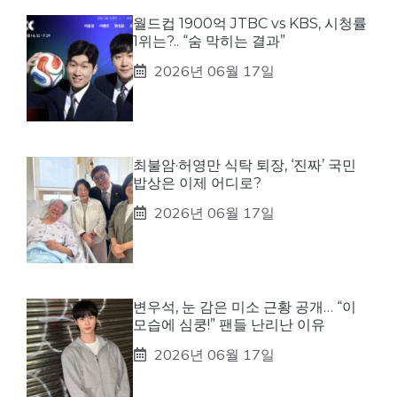
월드컵 1900억 JTBC vs KBS, 시청률
1위는?.. “숨 막히는 결과”
2026년 06월 17일
최불암·허영만 식탁 퇴장, ‘진짜’ 국민
밥상은 이제 어디로?
2026년 06월 17일
변우석, 눈 감은 미소 근황 공개… “이
모습에 심쿵!” 팬들 난리난 이유
2026년 06월 17일