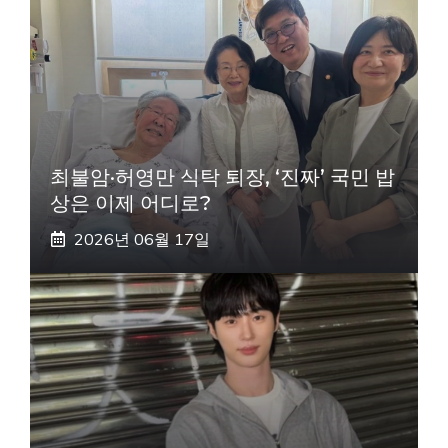
최불암·허영만 식탁 퇴장, ‘진짜’ 국민 밥
상은 이제 어디로?
2026년 06월 17일