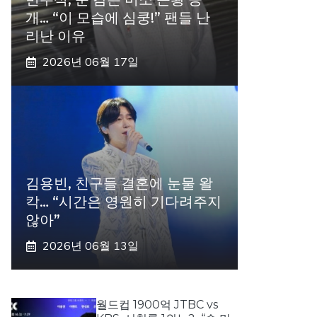
개… “이 모습에 심쿵!” 팬들 난
리난 이유
2026년 06월 17일
김용빈, 친구들 결혼에 눈물 왈
칵… “시간은 영원히 기다려주지
않아”
2026년 06월 13일
월드컵 1900억 JTBC vs