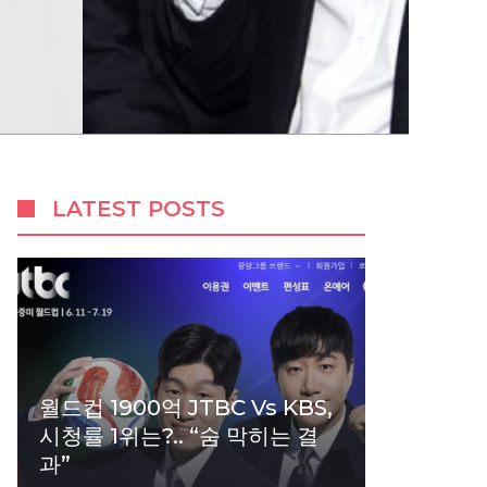
LATEST POSTS
월드컵 1900억 JTBC Vs KBS,
시청률 1위는?.. “숨 막히는 결
과”