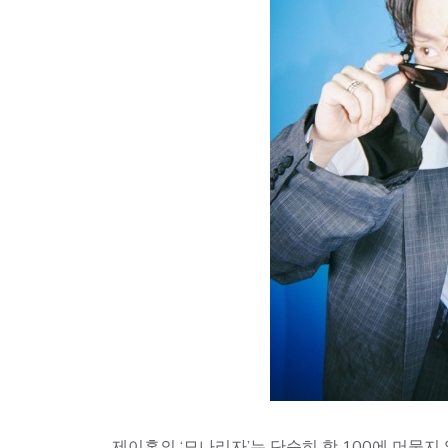
제이홉의 ‘모나리자’는 단순히 핫 100에 머물지 않