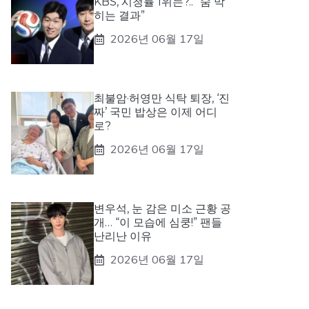
KBS, 시청률 1위는?.. “숨 막
히는 결과”
2026년 06월 17일
최불암·허영만 식탁 퇴장, ‘진
짜’ 국민 밥상은 이제 어디
로?
2026년 06월 17일
변우석, 눈 감은 미소 근황 공
개… “이 모습에 심쿵!” 팬들
난리난 이유
2026년 06월 17일