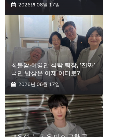
2026년 06월 17일
최불암·허영만 식탁 퇴장, ‘진짜’
국민 밥상은 이제 어디로?
2026년 06월 17일
변우석, 눈 감은 미소 근황 공