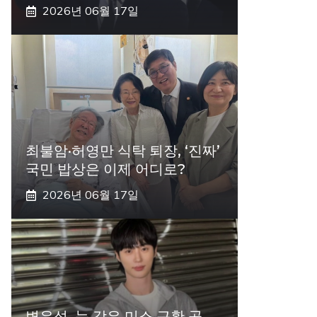
2026년 06월 17일
최불암·허영만 식탁 퇴장, ‘진짜’
국민 밥상은 이제 어디로?
2026년 06월 17일
변우석, 눈 감은 미소 근황 공