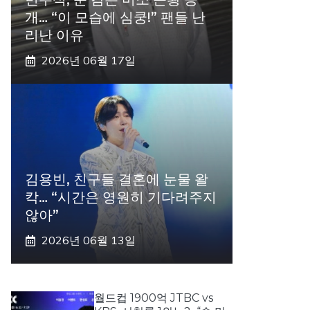
개… “이 모습에 심쿵!” 팬들 난
리난 이유
2026년 06월 17일
김용빈, 친구들 결혼에 눈물 왈
칵… “시간은 영원히 기다려주지
않아”
2026년 06월 13일
월드컵 1900억 JTBC vs