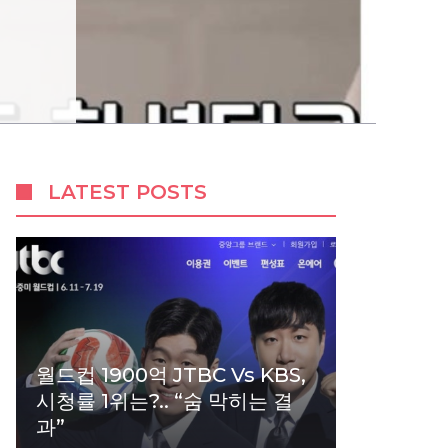
LATEST POSTS
월드컵 1900억 JTBC Vs KBS,
시청률 1위는?.. “숨 막히는 결
과”