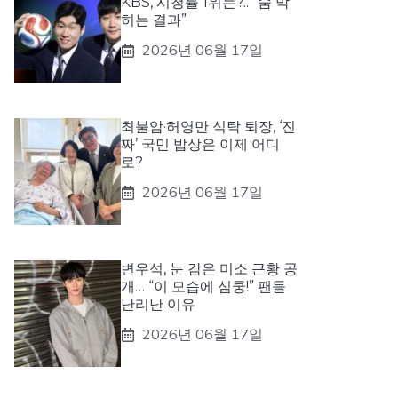
KBS, 시청률 1위는?.. “숨 막
히는 결과”
2026년 06월 17일
최불암·허영만 식탁 퇴장, ‘진
짜’ 국민 밥상은 이제 어디
로?
2026년 06월 17일
변우석, 눈 감은 미소 근황 공
개… “이 모습에 심쿵!” 팬들
난리난 이유
2026년 06월 17일