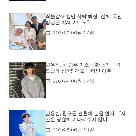
최불암·허영만 식탁 퇴장, ‘진짜’ 국민
밥상은 이제 어디로?
2026년 06월 17일
변우석, 눈 감은 미소 근황 공개… “이
모습에 심쿵!” 팬들 난리난 이유
2026년 06월 17일
김용빈, 친구들 결혼에 눈물 왈칵… “시
간은 영원히 기다려주지 않아”
2026년 06월 13일