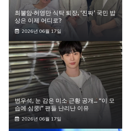
최불암·허영만 식탁 퇴장, ‘진짜’ 국민 밥
상은 이제 어디로?
2026년 06월 17일
변우석, 눈 감은 미소 근황 공개… “이 모
습에 심쿵!” 팬들 난리난 이유
2026년 06월 17일