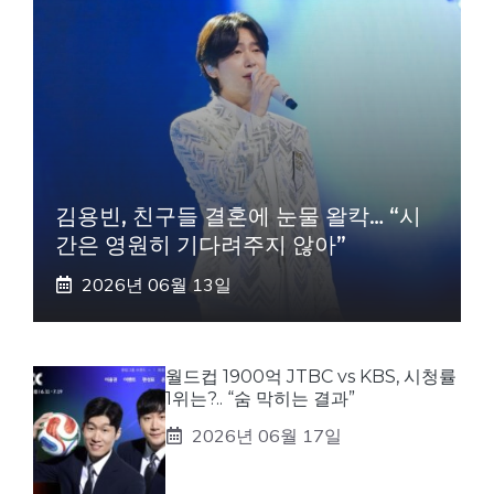
김용빈, 친구들 결혼에 눈물 왈칵… “시
간은 영원히 기다려주지 않아”
2026년 06월 13일
월드컵 1900억 JTBC vs KBS, 시청률
1위는?.. “숨 막히는 결과”
2026년 06월 17일