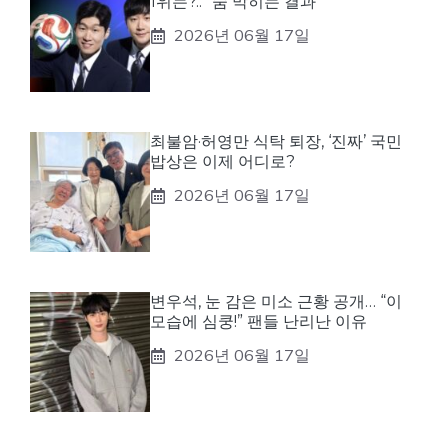
1위는?.. “숨 막히는 결과”
2026년 06월 17일
최불암·허영만 식탁 퇴장, ‘진짜’ 국민
밥상은 이제 어디로?
2026년 06월 17일
변우석, 눈 감은 미소 근황 공개… “이
모습에 심쿵!” 팬들 난리난 이유
2026년 06월 17일