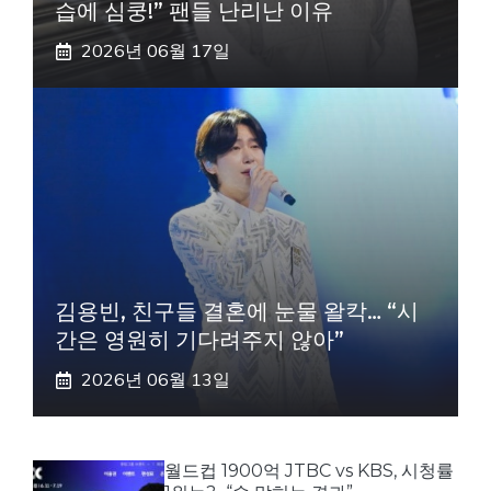
습에 심쿵!” 팬들 난리난 이유
2026년 06월 17일
김용빈, 친구들 결혼에 눈물 왈칵… “시
간은 영원히 기다려주지 않아”
2026년 06월 13일
월드컵 1900억 JTBC vs KBS, 시청률