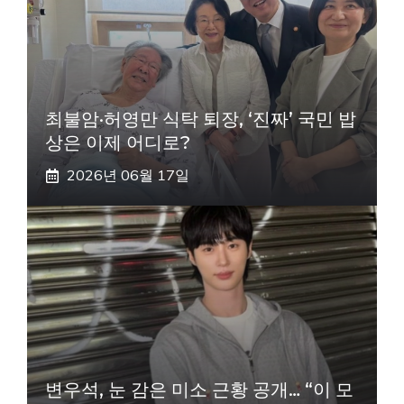
최불암·허영만 식탁 퇴장, ‘진짜’ 국민 밥
상은 이제 어디로?
2026년 06월 17일
변우석, 눈 감은 미소 근황 공개… “이 모