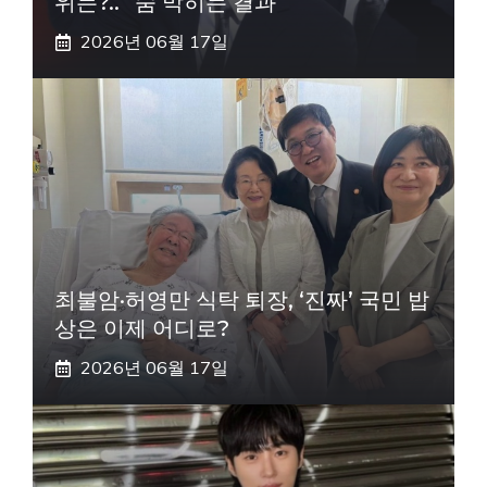
위는?.. “숨 막히는 결과”
2026년 06월 17일
최불암·허영만 식탁 퇴장, ‘진짜’ 국민 밥
상은 이제 어디로?
2026년 06월 17일