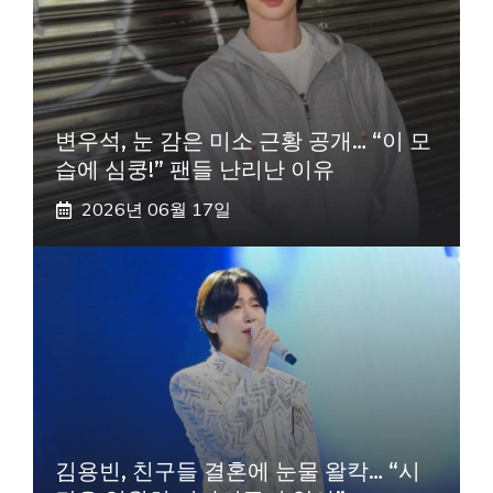
변우석, 눈 감은 미소 근황 공개… “이 모
습에 심쿵!” 팬들 난리난 이유
2026년 06월 17일
김용빈, 친구들 결혼에 눈물 왈칵… “시