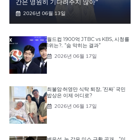
간은 영원히 기다려주지 않아”
2026년 06월 13일
월드컵 1900억 JTBC vs KBS, 시청률
1위는?.. “숨 막히는 결과”
2026년 06월 17일
최불암·허영만 식탁 퇴장, ‘진짜’ 국민
밥상은 이제 어디로?
2026년 06월 17일
변우석, 눈 감은 미소 근황 공개… “이