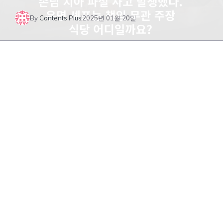
By
Contents Plus
2025년 01월 20일