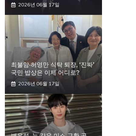
2026년 06월 17일
최불암·허영만 식탁 퇴장, ‘진짜’
국민 밥상은 이제 어디로?
2026년 06월 17일
변우석, 눈 감은 미소 근황 공