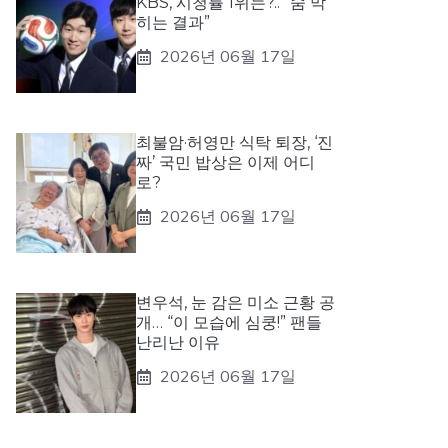
KBS, 시청률 1위는?.. “숨 막
히는 결과”
2026년 06월 17일
최불암·허영만 식탁 퇴장, ‘진
짜’ 국민 밥상은 이제 어디
로?
2026년 06월 17일
변우석, 눈 감은 미소 근황 공
개… “이 모습에 심쿵!” 팬들
난리난 이유
2026년 06월 17일