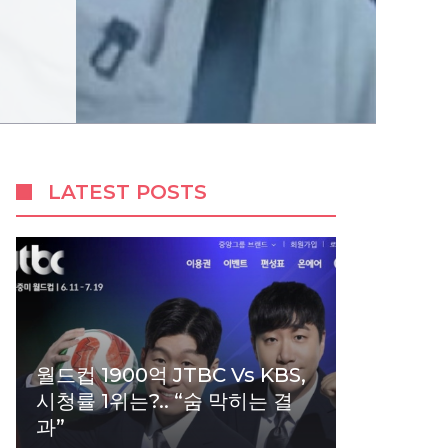
LATEST POSTS
월드컵 1900억 JTBC Vs KBS,
시청률 1위는?.. “숨 막히는 결
과”