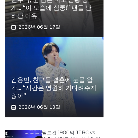
개… “이 모습에 심쿵!” 팬들 난
리난 이유
2026년 06월 17일
김용빈, 친구들 결혼에 눈물 왈
칵… “시간은 영원히 기다려주지
않아”
2026년 06월 13일
월드컵 1900억 JTBC vs