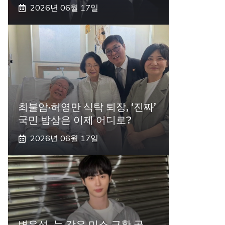
2026년 06월 17일
최불암·허영만 식탁 퇴장, ‘진짜’
국민 밥상은 이제 어디로?
2026년 06월 17일
변우석, 눈 감은 미소 근황 공