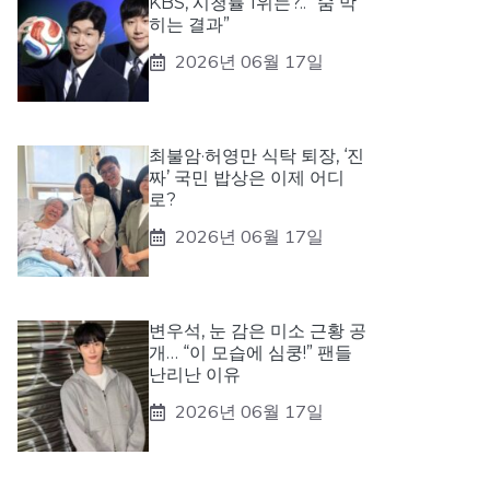
KBS, 시청률 1위는?.. “숨 막
히는 결과”
2026년 06월 17일
최불암·허영만 식탁 퇴장, ‘진
짜’ 국민 밥상은 이제 어디
로?
2026년 06월 17일
변우석, 눈 감은 미소 근황 공
개… “이 모습에 심쿵!” 팬들
난리난 이유
2026년 06월 17일