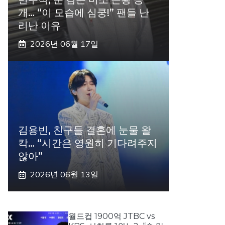
개… “이 모습에 심쿵!” 팬들 난
리난 이유
2026년 06월 17일
김용빈, 친구들 결혼에 눈물 왈
칵… “시간은 영원히 기다려주지
않아”
2026년 06월 13일
월드컵 1900억 JTBC vs