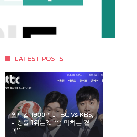
LATEST POSTS
월드컵 1900억 JTBC Vs KBS,
시청률 1위는?.. “숨 막히는 결
과”