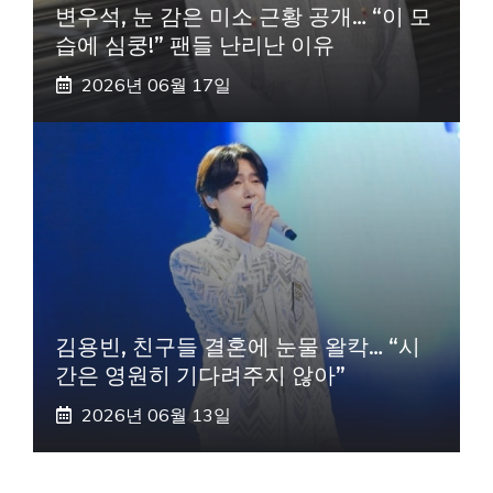
변우석, 눈 감은 미소 근황 공개… “이 모
습에 심쿵!” 팬들 난리난 이유
2026년 06월 17일
김용빈, 친구들 결혼에 눈물 왈칵… “시
간은 영원히 기다려주지 않아”
2026년 06월 13일