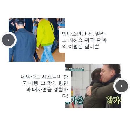
방탄소년단 진, 밀라
노 패션쇼 귀국! 팬과
의 이별은 잠시뿐
네덜란드 셰프들의 한
국 여행, 그 맛의 향연
과 대자연을 경험하
다!