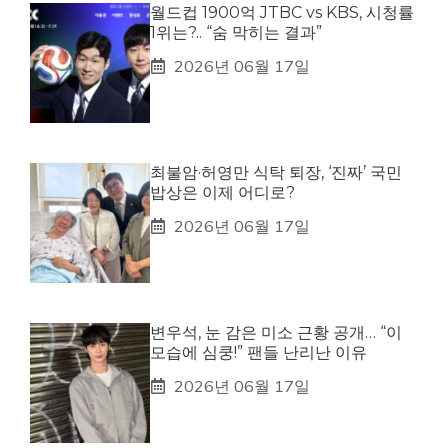
월드컵 1900억 JTBC vs KBS, 시청률
1위는?.. “숨 막히는 결과”
2026년 06월 17일
최불암·허영만 식탁 퇴장, ‘진짜’ 국민
밥상은 이제 어디로?
2026년 06월 17일
변우석, 눈 감은 미소 근황 공개… “이
모습에 심쿵!” 팬들 난리난 이유
2026년 06월 17일