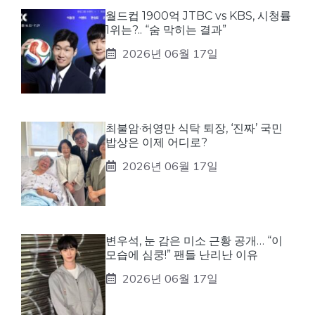
월드컵 1900억 JTBC vs KBS, 시청률
1위는?.. “숨 막히는 결과”
2026년 06월 17일
최불암·허영만 식탁 퇴장, ‘진짜’ 국민
밥상은 이제 어디로?
2026년 06월 17일
변우석, 눈 감은 미소 근황 공개… “이
모습에 심쿵!” 팬들 난리난 이유
2026년 06월 17일