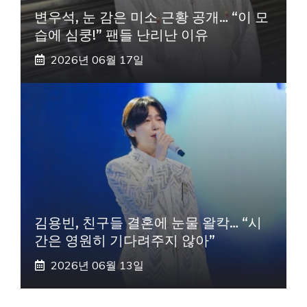
변우석, 눈 감은 미소 근황 공개… “이 모
습에 심쿵!” 팬들 난리난 이유
2026년 06월 17일
김용빈, 친구들 결혼에 눈물 왈칵… “시
간은 영원히 기다려주지 않아”
2026년 06월 13일