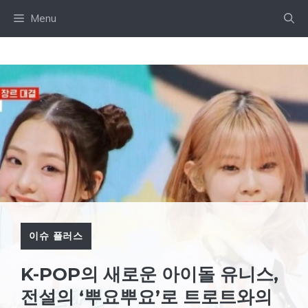
Skip
Menu
to
content
이슈 플러스
K-POP의 새로운 아이돌 유니스,
전설의 ‘뿌요뿌요’로 트로트와의