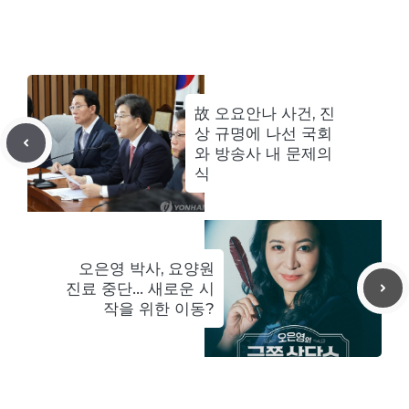
故 오요안나 사건, 진
상 규명에 나선 국회
와 방송사 내 문제의
식
오은영 박사, 요양원
진료 중단… 새로운 시
작을 위한 이동?