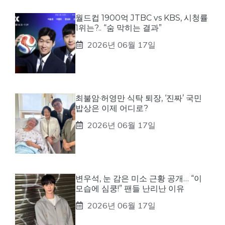
월드컵 1900억 JTBC vs KBS, 시청률
1위는?.. “숨 막히는 결과”
2026년 06월 17일
최불암·허영만 식탁 퇴장, ‘진짜’ 국민
밥상은 이제 어디로?
2026년 06월 17일
변우석, 눈 감은 미소 근황 공개… “이
모습에 심쿵!” 팬들 난리난 이유
2026년 06월 17일