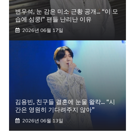
변우석, 눈 감은 미소 근황 공개… “이 모
습에 심쿵!” 팬들 난리난 이유
2026년 06월 17일
김용빈, 친구들 결혼에 눈물 왈칵… “시
간은 영원히 기다려주지 않아”
2026년 06월 13일