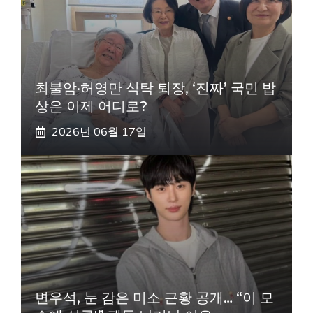
최불암·허영만 식탁 퇴장, ‘진짜’ 국민 밥
상은 이제 어디로?
2026년 06월 17일
변우석, 눈 감은 미소 근황 공개… “이 모