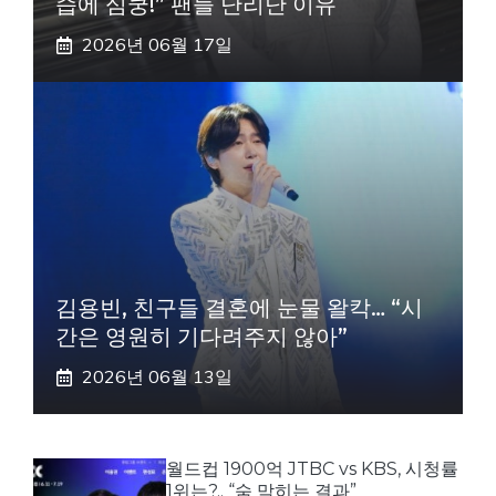
습에 심쿵!” 팬들 난리난 이유
2026년 06월 17일
김용빈, 친구들 결혼에 눈물 왈칵… “시
간은 영원히 기다려주지 않아”
2026년 06월 13일
월드컵 1900억 JTBC vs KBS, 시청률
1위는?.. “숨 막히는 결과”