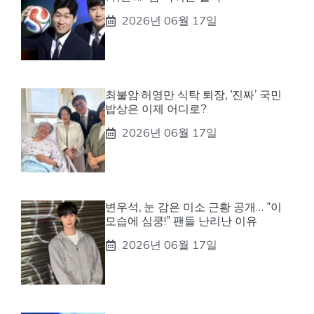
2026년 06월 17일
최불암·허영만 식탁 퇴장, ‘진짜’ 국민
밥상은 이제 어디로?
2026년 06월 17일
변우석, 눈 감은 미소 근황 공개… “이
모습에 심쿵!” 팬들 난리난 이유
2026년 06월 17일