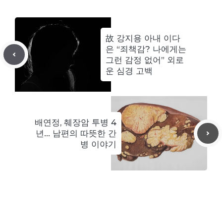
故 강지용 아내 이다
은 “죄책감? 나에게는
그런 감정 없어” 외로
운 심경 고백
배연정, 췌장암 투병 4
년… 남편의 따뜻한 간
병 이야기