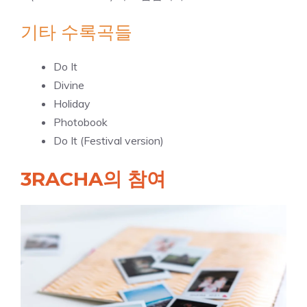
기타 수록곡들
Do It
Divine
Holiday
Photobook
Do It (Festival version)
3RACHA의 참여