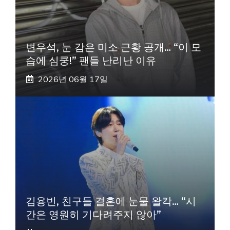
변우석, 눈 감은 미소 근황 공개… “이 모
습에 심쿵!” 팬들 난리난 이유
2026년 06월 17일
김용빈, 친구들 결혼에 눈물 왈칵… “시
간은 영원히 기다려주지 않아”