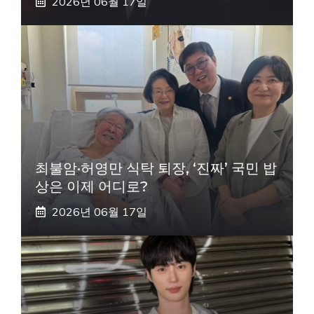
2026년 06월 17일
최불암·허영만 식탁 퇴장, ‘진짜’ 국민 밥
상은 이제 어디로?
2026년 06월 17일