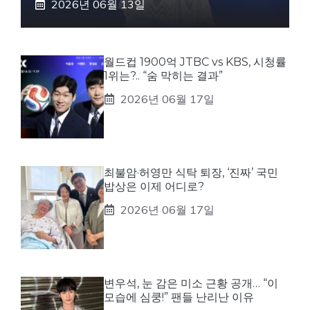
2026년 06월 13일
월드컵 1900억 JTBC vs KBS, 시청률
1위는?.. “숨 막히는 결과”
2026년 06월 17일
최불암·허영만 식탁 퇴장, ‘진짜’ 국민
밥상은 이제 어디로?
2026년 06월 17일
변우석, 눈 감은 미소 근황 공개… “이
모습에 심쿵!” 팬들 난리난 이유