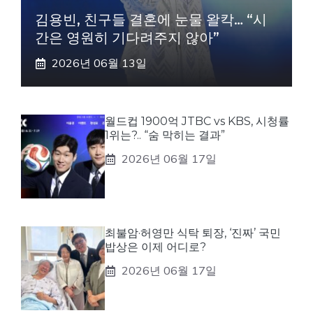
김용빈, 친구들 결혼에 눈물 왈칵… “시
간은 영원히 기다려주지 않아”
2026년 06월 13일
월드컵 1900억 JTBC vs KBS, 시청률
1위는?.. “숨 막히는 결과”
2026년 06월 17일
최불암·허영만 식탁 퇴장, ‘진짜’ 국민
밥상은 이제 어디로?
2026년 06월 17일