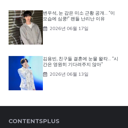
변우석, 눈 감은 미소 근황 공개… “이
모습에 심쿵!” 팬들 난리난 이유
2026년 06월 17일
김용빈, 친구들 결혼에 눈물 왈칵… “시
간은 영원히 기다려주지 않아”
2026년 06월 13일
CONTENTSPLUS