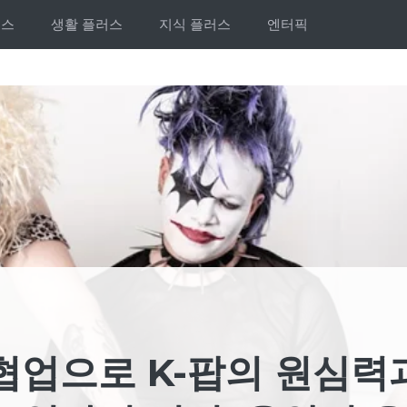
러스
생활 플러스
지식 플러스
엔터픽
협업으로 K-팝의 원심력