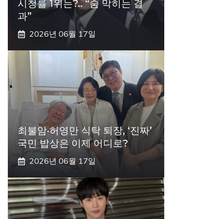
시청률 1위는?.. “숨 막히는 결
과”
2026년 06월 17일
최불암·허영만 식탁 퇴장, ‘진짜’
국민 밥상은 이제 어디로?
2026년 06월 17일