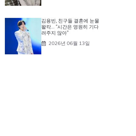
김용빈, 친구들 결혼에 눈물
왈칵… “시간은 영원히 기다
려주지 않아”
2026년 06월 13일