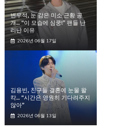
변우석, 눈 감은 미소 근황 공
개… “이 모습에 심쿵!” 팬들 난
리난 이유
2026년 06월 17일
김용빈, 친구들 결혼에 눈물 왈
칵… “시간은 영원히 기다려주지
않아”
2026년 06월 13일