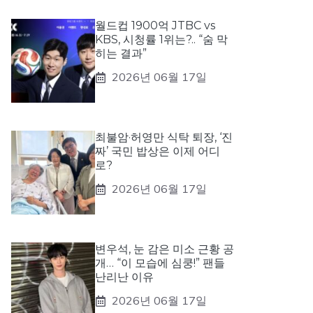
월드컵 1900억 JTBC vs
KBS, 시청률 1위는?.. “숨 막
히는 결과”
2026년 06월 17일
최불암·허영만 식탁 퇴장, ‘진
짜’ 국민 밥상은 이제 어디
로?
2026년 06월 17일
변우석, 눈 감은 미소 근황 공
개… “이 모습에 심쿵!” 팬들
난리난 이유
2026년 06월 17일