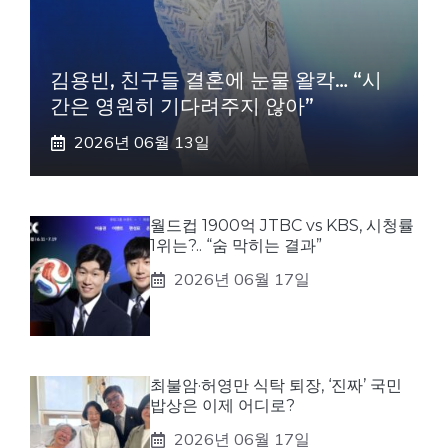
김용빈, 친구들 결혼에 눈물 왈칵… “시
간은 영원히 기다려주지 않아”
2026년 06월 13일
월드컵 1900억 JTBC vs KBS, 시청률
1위는?.. “숨 막히는 결과”
2026년 06월 17일
최불암·허영만 식탁 퇴장, ‘진짜’ 국민
밥상은 이제 어디로?
2026년 06월 17일