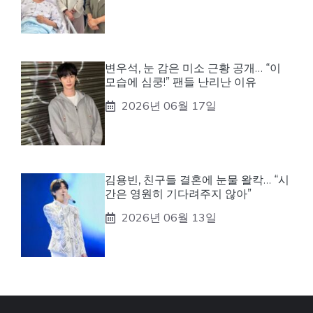
변우석, 눈 감은 미소 근황 공개… “이
모습에 심쿵!” 팬들 난리난 이유
2026년 06월 17일
김용빈, 친구들 결혼에 눈물 왈칵… “시
간은 영원히 기다려주지 않아”
2026년 06월 13일