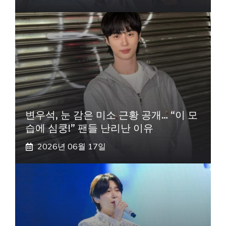
변우석, 눈 감은 미소 근황 공개… “이 모
습에 심쿵!” 팬들 난리난 이유
2026년 06월 17일