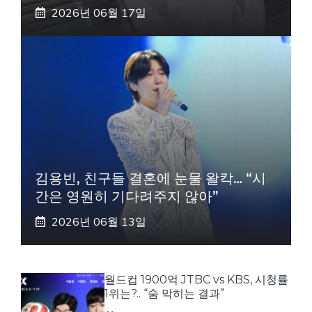
2026년 06월 17일
김용빈, 친구들 결혼에 눈물 왈칵… “시
간은 영원히 기다려주지 않아”
2026년 06월 13일
월드컵 1900억 JTBC vs KBS, 시청률
1위는?.. “숨 막히는 결과”