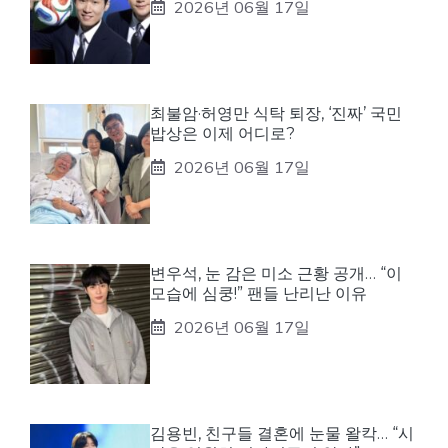
2026년 06월 17일
최불암·허영만 식탁 퇴장, ‘진짜’ 국민
밥상은 이제 어디로?
2026년 06월 17일
변우석, 눈 감은 미소 근황 공개… “이
모습에 심쿵!” 팬들 난리난 이유
2026년 06월 17일
김용빈, 친구들 결혼에 눈물 왈칵… “시