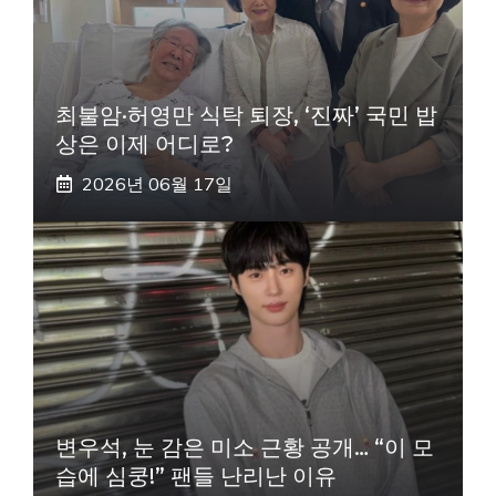
최불암·허영만 식탁 퇴장, ‘진짜’ 국민 밥
상은 이제 어디로?
2026년 06월 17일
변우석, 눈 감은 미소 근황 공개… “이 모
습에 심쿵!” 팬들 난리난 이유