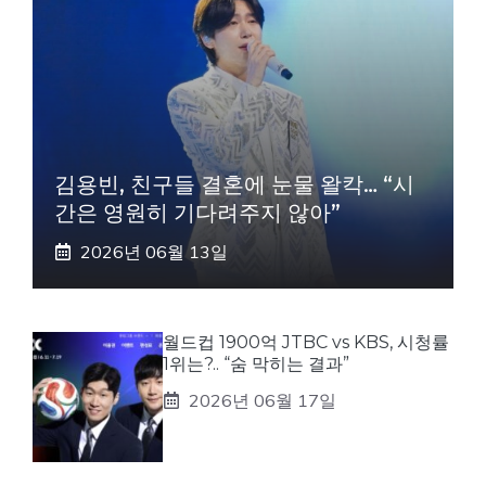
김용빈, 친구들 결혼에 눈물 왈칵… “시
간은 영원히 기다려주지 않아”
2026년 06월 13일
월드컵 1900억 JTBC vs KBS, 시청률
1위는?.. “숨 막히는 결과”
2026년 06월 17일