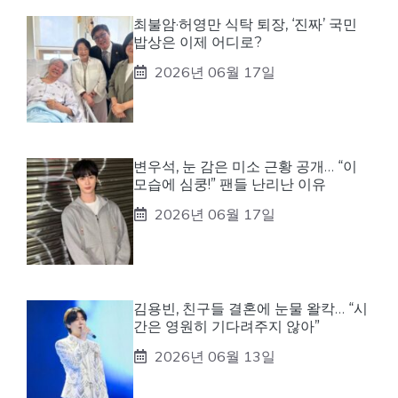
최불암·허영만 식탁 퇴장, ‘진짜’ 국민
밥상은 이제 어디로?
2026년 06월 17일
변우석, 눈 감은 미소 근황 공개… “이
모습에 심쿵!” 팬들 난리난 이유
2026년 06월 17일
김용빈, 친구들 결혼에 눈물 왈칵… “시
간은 영원히 기다려주지 않아”
2026년 06월 13일