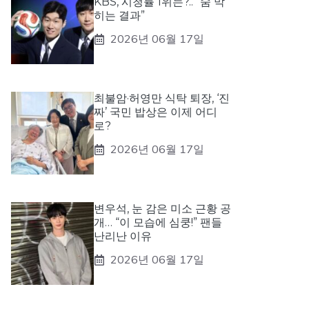
KBS, 시청률 1위는?.. “숨 막
히는 결과”
2026년 06월 17일
최불암·허영만 식탁 퇴장, ‘진
짜’ 국민 밥상은 이제 어디
로?
2026년 06월 17일
변우석, 눈 감은 미소 근황 공
개… “이 모습에 심쿵!” 팬들
난리난 이유
2026년 06월 17일