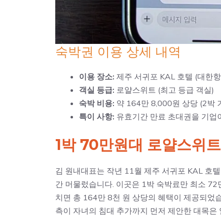
숙박권 이용 상세 내역
이용 장소:
제주 서귀포 KAL 호텔 (대한항
객실 등급:
로얄스위트 (최고 등급 객실)
숙박 비용:
약 164만 8,000원 상당 (2박 
특이 사항:
유효기간 만료 초대권을 기업이
1박 70만원대 로얄스위
김 원내대표는 작년 11월 제주 서귀포 KAL 호
간 머물렀습니다. 이곳은 1박 숙박료만 최소 72
치면 총 164만 8천 원 상당의 혜택이 제공되었
측이 자녀의 침대 추가까지 먼저 제안한 대목은