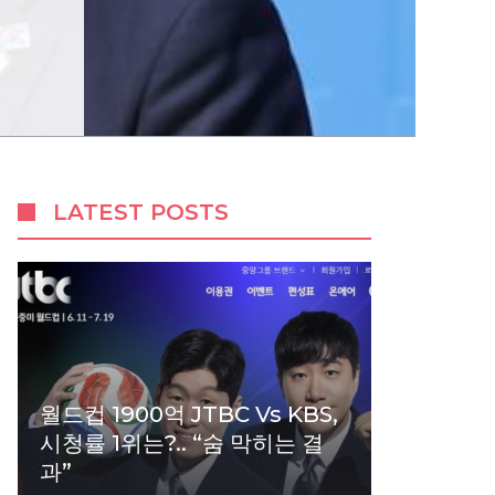
LATEST POSTS
월드컵 1900억 JTBC Vs KBS,
시청률 1위는?.. “숨 막히는 결
과”