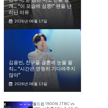
개… “이 모습에 심쿵!” 팬들 난
리난 이유
2026년 06월 17일
김용빈, 친구들 결혼에 눈물 왈
칵… “시간은 영원히 기다려주지
않아”
2026년 06월 13일
월드컵 1900억 JTBC vs