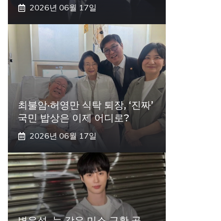
2026년 06월 17일
최불암·허영만 식탁 퇴장, ‘진짜’
국민 밥상은 이제 어디로?
2026년 06월 17일
변우석, 눈 감은 미소 근황 공