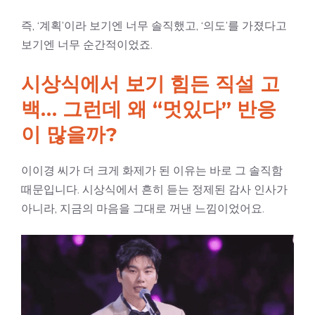
즉, ‘계획’이라 보기엔 너무 솔직했고, ‘의도’를 가졌다고
보기엔 너무 순간적이었죠.
시상식에서 보기 힘든 직설 고
백… 그런데 왜 “멋있다” 반응
이 많을까?
이이경 씨가 더 크게 화제가 된 이유는 바로 그 솔직함
때문입니다. 시상식에서 흔히 듣는 정제된 감사 인사가
아니라, 지금의 마음을 그대로 꺼낸 느낌이었어요.