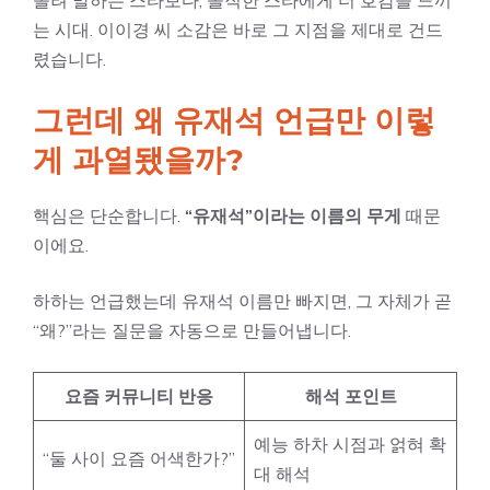
돌려 말하는 스타보다, 솔직한 스타에게 더 호감을 느끼
는 시대. 이이경 씨 소감은 바로 그 지점을 제대로 건드
렸습니다.
그런데 왜 유재석 언급만 이렇
게 과열됐을까?
핵심은 단순합니다.
“유재석”이라는 이름의 무게
때문
이에요.
하하는 언급했는데 유재석 이름만 빠지면, 그 자체가 곧
“왜?”라는 질문을 자동으로 만들어냅니다.
요즘 커뮤니티 반응
해석 포인트
예능 하차 시점과 얽혀 확
“둘 사이 요즘 어색한가?”
대 해석