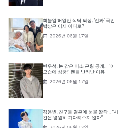
최불암·허영만 식탁 퇴장, ‘진짜’ 국민
밥상은 이제 어디로?
2026년 06월 17일
변우석, 눈 감은 미소 근황 공개… “이
모습에 심쿵!” 팬들 난리난 이유
2026년 06월 17일
김용빈, 친구들 결혼에 눈물 왈칵… “시
간은 영원히 기다려주지 않아”
2026년 06월 13일