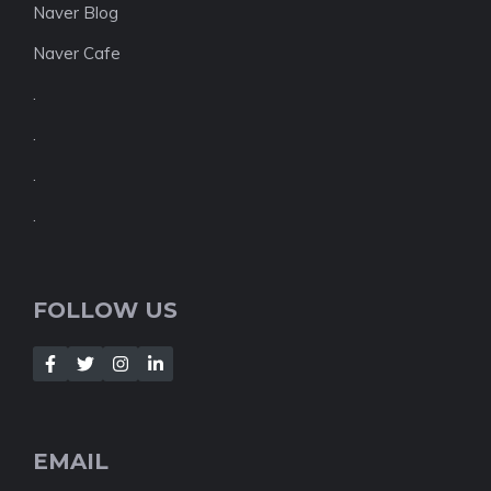
Naver Blog
Naver Cafe
.
.
.
.
FOLLOW US
EMAIL