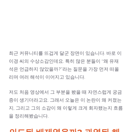
최근 커뮤니티를 뜨겁게 달군 장면이 있습니다. 바로 이
이경 씨의 수상소감인데요. 특히 많은 분들이 “왜 유재
석은 언급하지 않았을까?”라는 질문을 가장 먼저 떠올
리며 여러 해석이 이어지고 있습니다.
저도 처음 영상에서 그 부분을 봤을 때 자연스럽게 궁금
증이 생기더라고요. 그래서 오늘은 이 논란이 왜 커졌는
지, 그리고 그의 소감이 왜 이렇게 크게 회자됐는지 흐름
을 정리해봤습니다.