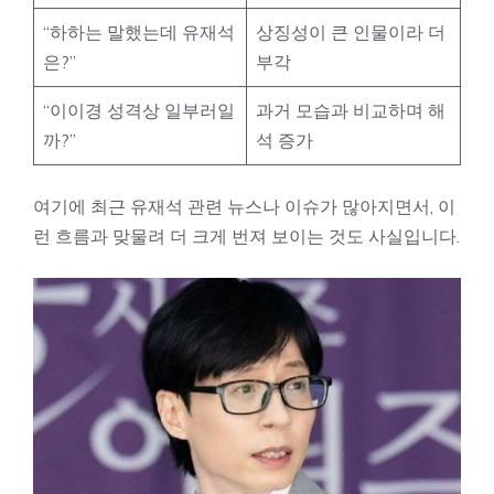
“하하는 말했는데 유재석
상징성이 큰 인물이라 더
은?”
부각
“이이경 성격상 일부러일
과거 모습과 비교하며 해
까?”
석 증가
여기에 최근 유재석 관련 뉴스나 이슈가 많아지면서, 이
런 흐름과 맞물려 더 크게 번져 보이는 것도 사실입니다.