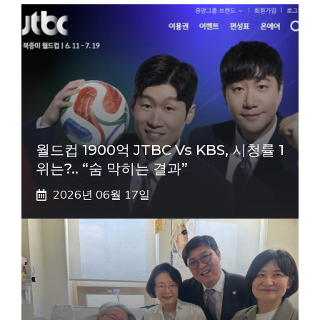
월드컵 1900억 JTBC Vs KBS, 시청률 1
위는?.. “숨 막히는 결과”
2026년 06월 17일