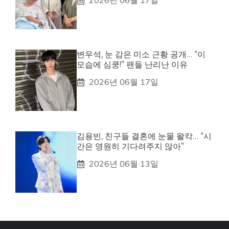
2026년 06월 17일
변우석, 눈 감은 미소 근황 공개… “이
모습에 심쿵!” 팬들 난리난 이유
2026년 06월 17일
김용빈, 친구들 결혼에 눈물 왈칵… “시
간은 영원히 기다려주지 않아”
2026년 06월 13일