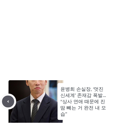
윤병희 손실장, ‘멋진
신세계’ 존재감 폭발…
“상사 연애 때문에 진
땀 빼는 거 완전 내 모
습”