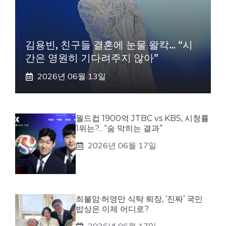
김용빈, 친구들 결혼에 눈물 왈칵… “시
간은 영원히 기다려주지 않아”
2026년 06월 13일
월드컵 1900억 JTBC vs KBS, 시청률
1위는?.. “숨 막히는 결과”
2026년 06월 17일
최불암·허영만 식탁 퇴장, ‘진짜’ 국민
밥상은 이제 어디로?