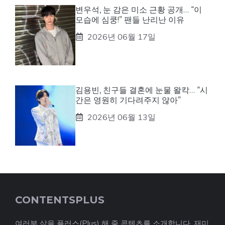
변우석, 눈 감은 미소 근황 공개… “이
모습에 심쿵!” 팬들 난리난 이유
2026년 06월 17일
김용빈, 친구들 결혼에 눈물 왈칵… “시
간은 영원히 기다려주지 않아”
2026년 06월 13일
CONTENTSPLUS
여러분 삶을 플러스(Plus) 해 줄 콘텐츠를 소개합니다. 재미