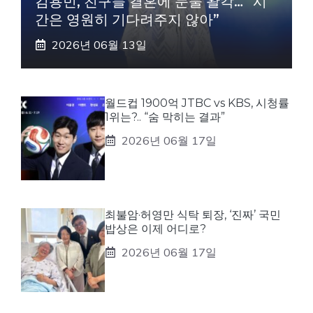
김용빈, 친구들 결혼에 눈물 왈칵… “시
간은 영원히 기다려주지 않아”
2026년 06월 13일
월드컵 1900억 JTBC vs KBS, 시청률
1위는?.. “숨 막히는 결과”
2026년 06월 17일
최불암·허영만 식탁 퇴장, ‘진짜’ 국민
밥상은 이제 어디로?
2026년 06월 17일