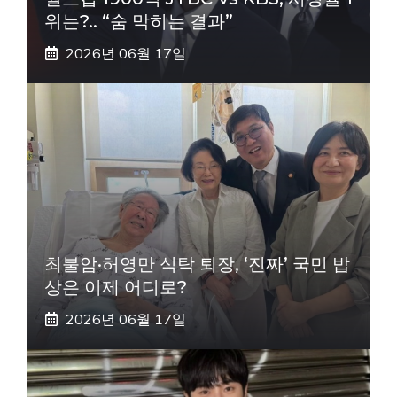
위는?.. “숨 막히는 결과”
2026년 06월 17일
최불암·허영만 식탁 퇴장, ‘진짜’ 국민 밥
상은 이제 어디로?
2026년 06월 17일