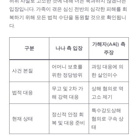
허위 사실로 고소한 것에 대해 더는 묵과하지 않겠다는
입장입니다. 가족이 겪은 심신 전반의 심각한 피해를 회
복하기 위해 모든 법적 수단을 동원할 것으로 확인됩니
다.
가해자(A씨) 측
구분
나나 측 입장
주장
어머니 보호를
과잉 대응에 의
사건 본질
위한 정당방위
한 살인미수
무고 및 2차 가
상해 혐의로 역
법적 대응
해 강력 대응
고소 제기
특수강도상해
정신적 안정 회
현재 상태
혐의로 구속 상
복 및 대응 준비
태