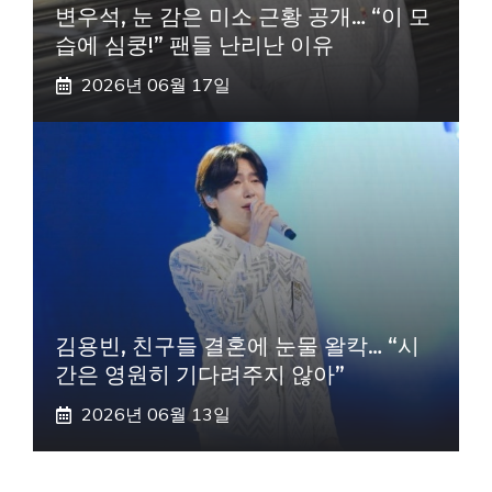
변우석, 눈 감은 미소 근황 공개… “이 모
습에 심쿵!” 팬들 난리난 이유
2026년 06월 17일
김용빈, 친구들 결혼에 눈물 왈칵… “시
간은 영원히 기다려주지 않아”
2026년 06월 13일