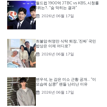
월드컵 1900억 JTBC vs KBS, 시청률
1위는?.. “숨 막히는 결과”
2026년 06월 17일
최불암·허영만 식탁 퇴장, ‘진짜’ 국민
밥상은 이제 어디로?
2026년 06월 17일
변우석, 눈 감은 미소 근황 공개… “이
모습에 심쿵!” 팬들 난리난 이유
2026년 06월 17일