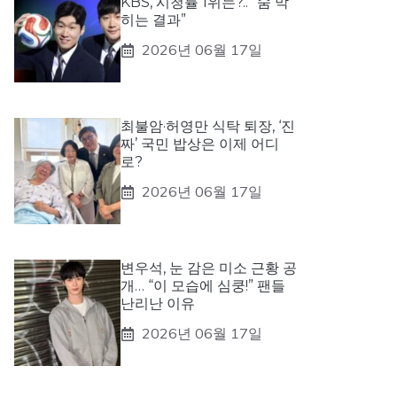
KBS, 시청률 1위는?.. “숨 막
히는 결과”
2026년 06월 17일
최불암·허영만 식탁 퇴장, ‘진
짜’ 국민 밥상은 이제 어디
로?
2026년 06월 17일
변우석, 눈 감은 미소 근황 공
개… “이 모습에 심쿵!” 팬들
난리난 이유
2026년 06월 17일