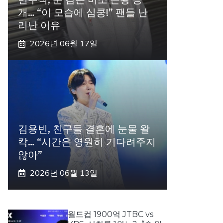
개… “이 모습에 심쿵!” 팬들 난
리난 이유
2026년 06월 17일
김용빈, 친구들 결혼에 눈물 왈
칵… “시간은 영원히 기다려주지
않아”
2026년 06월 13일
월드컵 1900억 JTBC vs