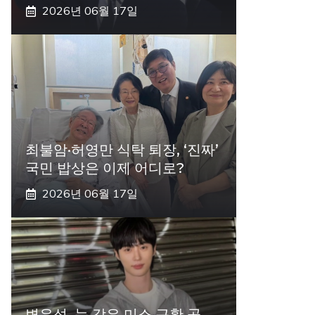
2026년 06월 17일
최불암·허영만 식탁 퇴장, ‘진짜’
국민 밥상은 이제 어디로?
2026년 06월 17일
변우석, 눈 감은 미소 근황 공