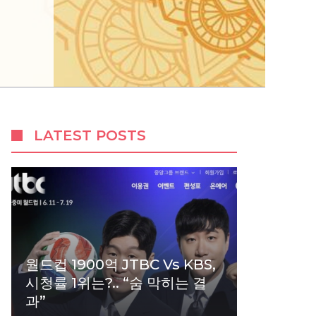
LATEST POSTS
월드컵 1900억 JTBC Vs KBS,
시청률 1위는?.. “숨 막히는 결
과”