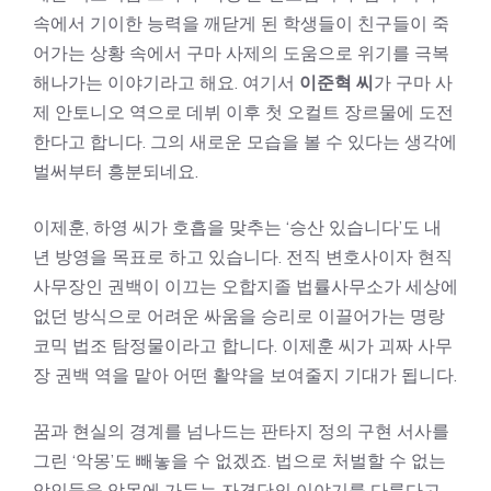
속에서 기이한 능력을 깨닫게 된 학생들이 친구들이 죽
어가는 상황 속에서 구마 사제의 도움으로 위기를 극복
해나가는 이야기라고 해요. 여기서
이준혁 씨
가 구마 사
제 안토니오 역으로 데뷔 이후 첫 오컬트 장르물에 도전
한다고 합니다. 그의 새로운 모습을 볼 수 있다는 생각에
벌써부터 흥분되네요.
이제훈, 하영 씨가 호흡을 맞추는 ‘승산 있습니다’도 내
년 방영을 목표로 하고 있습니다. 전직 변호사이자 현직
사무장인 권백이 이끄는 오합지졸 법률사무소가 세상에
없던 방식으로 어려운 싸움을 승리로 이끌어가는 명랑
코믹 법조 탐정물이라고 합니다. 이제훈 씨가 괴짜 사무
장 권백 역을 맡아 어떤 활약을 보여줄지 기대가 됩니다.
꿈과 현실의 경계를 넘나드는 판타지 정의 구현 서사를
그린 ‘악몽’도 빼놓을 수 없겠죠. 법으로 처벌할 수 없는
악인들을 악몽에 가두는 자경단의 이야기를 다룬다고