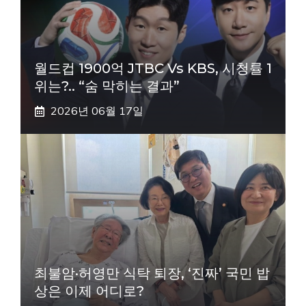
월드컵 1900억 JTBC Vs KBS, 시청률 1
위는?.. “숨 막히는 결과”
2026년 06월 17일
최불암·허영만 식탁 퇴장, ‘진짜’ 국민 밥
상은 이제 어디로?