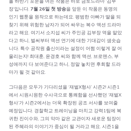
올 하반기 포문을 여는 작품은 바로 금토드라마 ‘김부
장’입니다.
7월 26일 첫 방송
을 앞둔 이 작품은 동명의
인기 웹툰을 원작으로 하는데요. 평범한 아빠가 딸을 되
찾기 위해 위험한 남자가 되어 싸우는 복수 액션 드라마
라고 해요. 여기서 소지섭 씨가 주인공 김부장 역을 맡았
다고 하니, 벌써부터 액션 연기에 대한 기대감이 샘솟습
니다. 특수 공작원 출신이라는 설정이 어쩜 이렇게 잘 어
울리는지! 최대훈, 윤경호 씨와 함께 액션, 브로맨스, 부
성애까지 다 보여준다고 하니, 정말 놓치면 후회할 드라
마가 될 것 같아요.
그다음은 모두가 기다리셨을 ‘재벌X형사’ 시즌2! 시즌1
에서 시원시원한 수사극으로 통쾌함을 선사했던 ‘재벌X
형사’가 시즌2에서는 더욱 확장된 공조 서사를 보여줄
예정입니다. 경찰학교 트레이닝을 마치고 강력1팀에 복
귀한 진이수와, 그의 악마 같은 교관이자 새로운 팀장이
된 주혜라의 이야기가 중심이 될 거라고 해요. 시즌1을