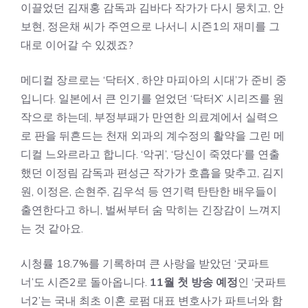
이끌었던 김재홍 감독과 김바다 작가가 다시 뭉치고, 안
보현, 정은채 씨가 주연으로 나서니 시즌1의 재미를 그
대로 이어갈 수 있겠죠?
메디컬 장르로는 ‘닥터X , 하얀 마피아의 시대’가 준비 중
입니다. 일본에서 큰 인기를 얻었던 ‘닥터X’ 시리즈를 원
작으로 하는데, 부정부패가 만연한 의료계에서 실력으
로 판을 뒤흔드는 천재 외과의 계수정의 활약을 그린 메
디컬 느와르라고 합니다. ‘악귀’, ‘당신이 죽였다’를 연출
했던 이정림 감독과 편성근 작가가 호흡을 맞추고, 김지
원, 이정은, 손현주, 김우석 등 연기력 탄탄한 배우들이
출연한다고 하니, 벌써부터 숨 막히는 긴장감이 느껴지
는 것 같아요.
시청률 18.7%를 기록하며 큰 사랑을 받았던 ‘굿파트
너’도 시즌2로 돌아옵니다.
11월 첫 방송 예정
인 ‘굿파트
너2’는 국내 최초 이혼 로펌 대표 변호사가 파트너와 함