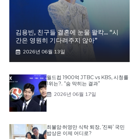
김용빈, 친구들 결혼에 눈물 왈칵… “시
간은 영원히 기다려주지 않아”
2026년 06월 13일
월드컵 1900억 JTBC vs KBS, 시청률
1위는?.. “숨 막히는 결과”
2026년 06월 17일
최불암·허영만 식탁 퇴장, ‘진짜’ 국민
밥상은 이제 어디로?