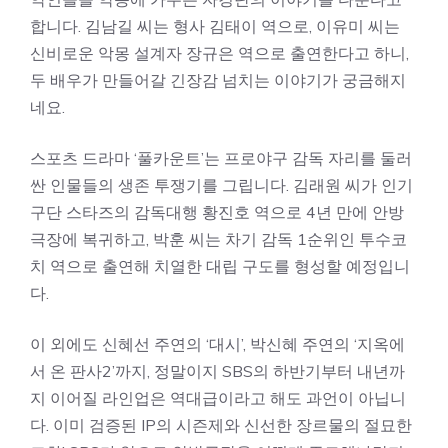
합니다. 김남길 씨는 형사 김태이 역으로, 이유미 씨는
신비로운 악몽 설계자 장규은 역으로 출연한다고 하니,
두 배우가 만들어갈 긴장감 넘치는 이야기가 궁금해지
네요.
스포츠 드라마 ‘풀카운트’는 프로야구 감독 자리를 둘러
싼 인물들의 생존 투쟁기를 그립니다. 김래원 씨가 인기
구단 스타즈의 감독대행 황진호 역으로 4년 만에 안방
극장에 복귀하고, 박훈 씨는 차기 감독 1순위인 투수코
치 역으로 출연해 치열한 대립 구도를 형성할 예정입니
다.
이 외에도 신혜선 주연의 ‘대시’, 박신혜 주연의 ‘지옥에
서 온 판사2’까지, 정말이지 SBS의 하반기부터 내년까
지 이어질 라인업은 역대급이라고 해도 과언이 아닙니
다. 이미 검증된 IP의 시즌제와 신선한 장르물의 절묘한