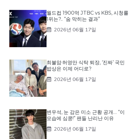
월드컵 1900억 JTBC vs KBS, 시청률
1위는?.. “숨 막히는 결과”
2026년 06월 17일
최불암·허영만 식탁 퇴장, ‘진짜’ 국민
밥상은 이제 어디로?
2026년 06월 17일
변우석, 눈 감은 미소 근황 공개… “이
모습에 심쿵!” 팬들 난리난 이유
2026년 06월 17일