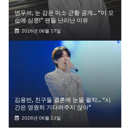
변우석, 눈 감은 미소 근황 공개… “이 모
습에 심쿵!” 팬들 난리난 이유
2026년 06월 17일
김용빈, 친구들 결혼에 눈물 왈칵… “시
간은 영원히 기다려주지 않아”
2026년 06월 13일