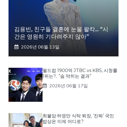
김용빈, 친구들 결혼에 눈물 왈칵… “시
간은 영원히 기다려주지 않아”
2026년 06월 13일
월드컵 1900억 JTBC vs KBS, 시청률
1위는?.. “숨 막히는 결과”
2026년 06월 17일
최불암·허영만 식탁 퇴장, ‘진짜’ 국민
밥상은 이제 어디로?