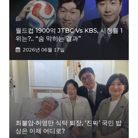
월드컵 1900억 JTBC Vs KBS, 시청률 1
위는?.. “숨 막히는 결과”
2026년 06월 17일
최불암·허영만 식탁 퇴장, ‘진짜’ 국민 밥
상은 이제 어디로?