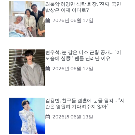
최불암·허영만 식탁 퇴장, ‘진짜’ 국민
밥상은 이제 어디로?
2026년 06월 17일
변우석, 눈 감은 미소 근황 공개… “이
모습에 심쿵!” 팬들 난리난 이유
2026년 06월 17일
김용빈, 친구들 결혼에 눈물 왈칵… “시
간은 영원히 기다려주지 않아”
2026년 06월 13일