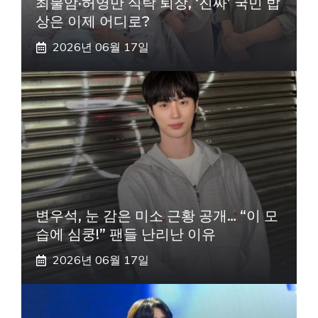
최불암·허영만 식탁 퇴장, ‘진짜’ 국민 밥
상은 이제 어디로?
2026년 06월 17일
변우석, 눈 감은 미소 근황 공개… “이 모
습에 심쿵!” 팬들 난리난 이유
2026년 06월 17일