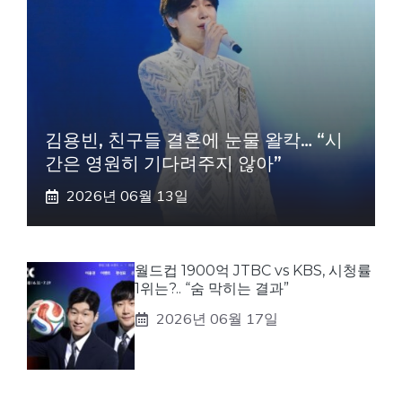
김용빈, 친구들 결혼에 눈물 왈칵… “시
간은 영원히 기다려주지 않아”
2026년 06월 13일
월드컵 1900억 JTBC vs KBS, 시청률
1위는?.. “숨 막히는 결과”
2026년 06월 17일