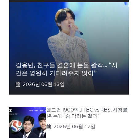
김용빈, 친구들 결혼에 눈물 왈칵… “시
간은 영원히 기다려주지 않아”
2026년 06월 13일
월드컵 1900억 JTBC vs KBS, 시청률
1위는?.. “숨 막히는 결과”
2026년 06월 17일