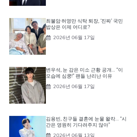
최불암·허영만 식탁 퇴장, ‘진짜’ 국민
밥상은 이제 어디로?
2026년 06월 17일
변우석, 눈 감은 미소 근황 공개… “이
모습에 심쿵!” 팬들 난리난 이유
2026년 06월 17일
김용빈, 친구들 결혼에 눈물 왈칵… “시
간은 영원히 기다려주지 않아”
2026년 06월 13일