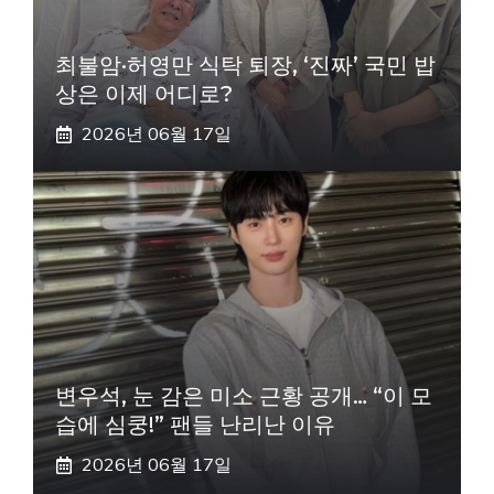
최불암·허영만 식탁 퇴장, ‘진짜’ 국민 밥
상은 이제 어디로?
2026년 06월 17일
변우석, 눈 감은 미소 근황 공개… “이 모
습에 심쿵!” 팬들 난리난 이유
2026년 06월 17일