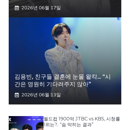
2026년 06월 17일
김용빈, 친구들 결혼에 눈물 왈칵… “시
간은 영원히 기다려주지 않아”
2026년 06월 13일
월드컵 1900억 JTBC vs KBS, 시청률
1위는?.. “숨 막히는 결과”