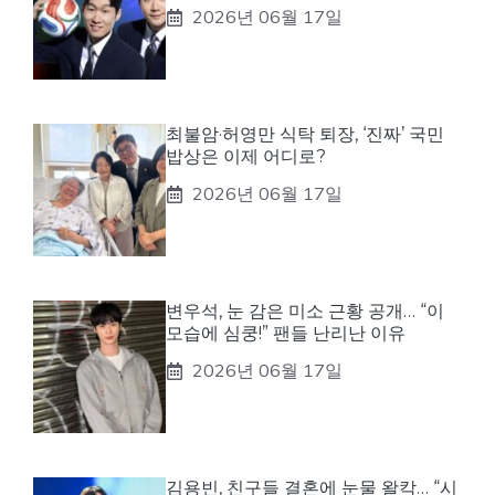
2026년 06월 17일
최불암·허영만 식탁 퇴장, ‘진짜’ 국민
밥상은 이제 어디로?
2026년 06월 17일
변우석, 눈 감은 미소 근황 공개… “이
모습에 심쿵!” 팬들 난리난 이유
2026년 06월 17일
김용빈, 친구들 결혼에 눈물 왈칵… “시