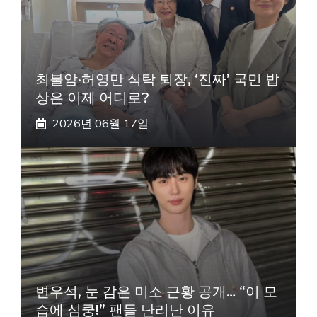
최불암·허영만 식탁 퇴장, ‘진짜’ 국민 밥
상은 이제 어디로?
2026년 06월 17일
변우석, 눈 감은 미소 근황 공개… “이 모
습에 심쿵!” 팬들 난리난 이유