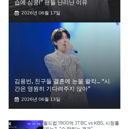
습에 심쿵!” 팬들 난리난 이유
2026년 06월 17일
김용빈, 친구들 결혼에 눈물 왈칵… “시
간은 영원히 기다려주지 않아”
2026년 06월 13일
월드컵 1900억 JTBC vs KBS, 시청률
1위는?.. “숨 막히는 결과”