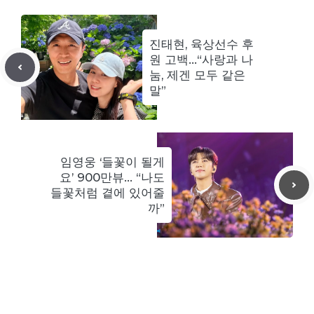
진태현, 육상선수 후
원 고백…“사랑과 나
눔, 제겐 모두 같은
말”
임영웅 ‘들꽃이 될게
요’ 900만뷰… “나도
들꽃처럼 곁에 있어줄
까”