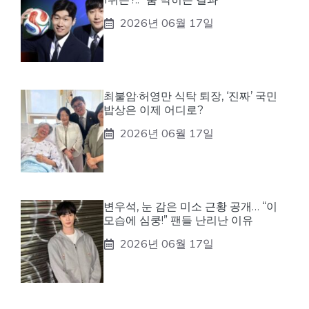
2026년 06월 17일
최불암·허영만 식탁 퇴장, ‘진짜’ 국민
밥상은 이제 어디로?
2026년 06월 17일
변우석, 눈 감은 미소 근황 공개… “이
모습에 심쿵!” 팬들 난리난 이유
2026년 06월 17일