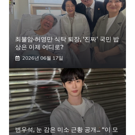
최불암·허영만 식탁 퇴장, ‘진짜’ 국민 밥
상은 이제 어디로?
2026년 06월 17일
변우석, 눈 감은 미소 근황 공개… “이 모