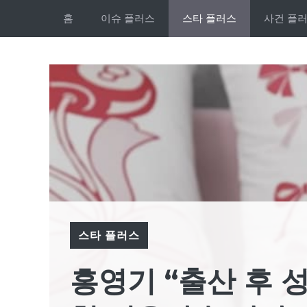
Skip
홈
이슈 플러스
스타 플러스
사건 플
to
content
스타 플러스
홍영기 “출산 후 성