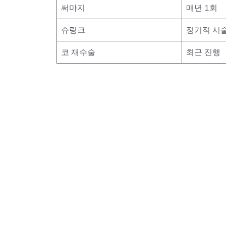
써마지
매년 1회
슈링크
정기적 시
코 재수술
최근 진행