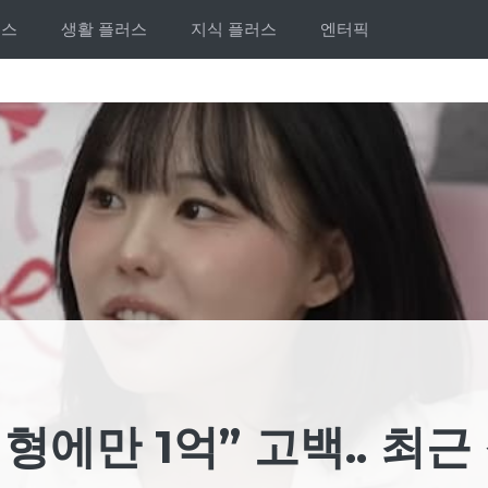
러스
생활 플러스
지식 플러스
엔터픽
형에만 1억” 고백.. 최근