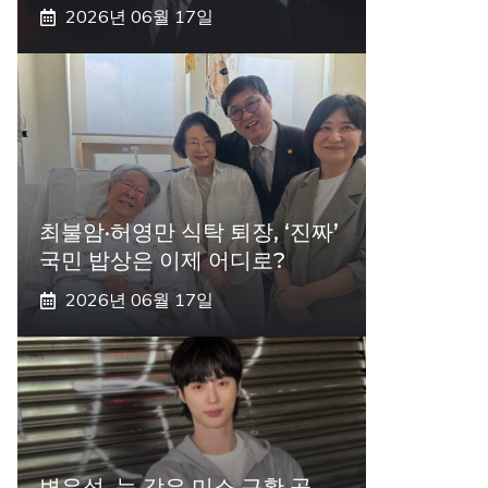
2026년 06월 17일
최불암·허영만 식탁 퇴장, ‘진짜’
국민 밥상은 이제 어디로?
2026년 06월 17일
변우석, 눈 감은 미소 근황 공