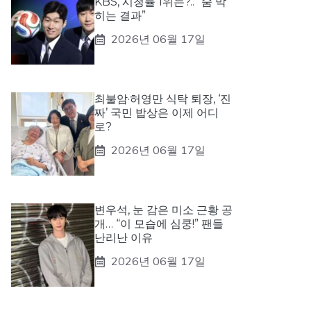
KBS, 시청률 1위는?.. “숨 막
히는 결과”
2026년 06월 17일
최불암·허영만 식탁 퇴장, ‘진
짜’ 국민 밥상은 이제 어디
로?
2026년 06월 17일
변우석, 눈 감은 미소 근황 공
개… “이 모습에 심쿵!” 팬들
난리난 이유
2026년 06월 17일