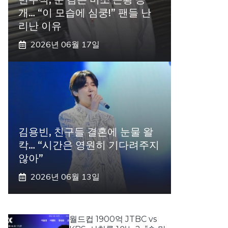
개… “이 모습에 심쿵!” 팬들 난
리난 이유
2026년 06월 17일
김용빈, 친구들 결혼에 눈물 왈
칵… “시간은 영원히 기다려주지
않아”
2026년 06월 13일
월드컵 1900억 JTBC vs