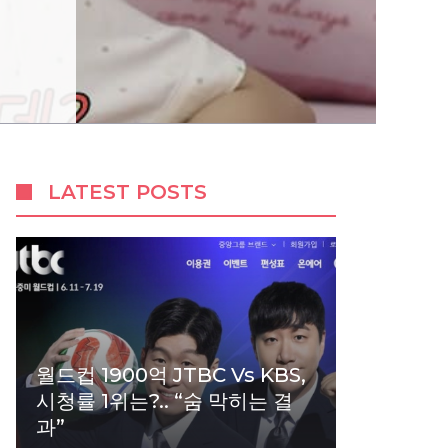
LATEST POSTS
월드컵 1900억 JTBC Vs KBS,
시청률 1위는?.. “숨 막히는 결
과”