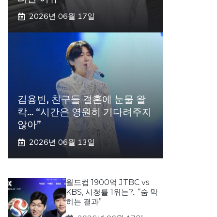
2026년 06월 17일
김용빈, 친구들 결혼에 눈물 왈
칵… “시간은 영원히 기다려주지
않아”
2026년 06월 13일
월드컵 1900억 JTBC vs
KBS, 시청률 1위는?.. “숨 막
히는 결과”