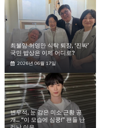
최불암·허영만 식탁 퇴장, ‘진짜’
국민 밥상은 이제 어디로?
2026년 06월 17일
변우석, 눈 감은 미소 근황 공
개… “이 모습에 심쿵!” 팬들 난
리난 이유