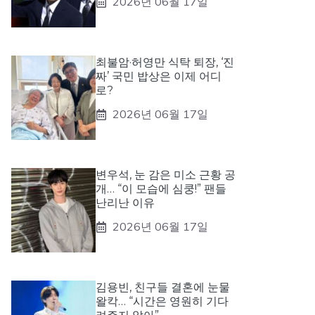
2026년 06월 17일
최불암·허영만 식탁 퇴장, ‘진
짜’ 국민 밥상은 이제 어디
로?
2026년 06월 17일
변우석, 눈 감은 미소 근황 공
개… “이 모습에 심쿵!” 팬들
난리난 이유
2026년 06월 17일
김용빈, 친구들 결혼에 눈물
왈칵… “시간은 영원히 기다