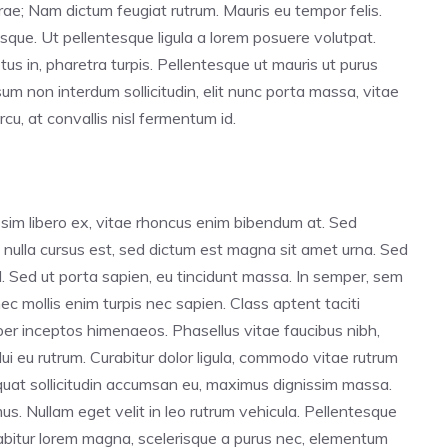
curae; Nam dictum feugiat rutrum. Mauris eu tempor felis.
sque. Ut pellentesque ligula a lorem posuere volutpat.
 in, pharetra turpis. Pellentesque ut mauris ut purus
m non interdum sollicitudin, elit nunc porta massa, vitae
rcu, at convallis nisl fermentum id.
sim libero ex, vitae rhoncus enim bibendum at. Sed
ro nulla cursus est, sed dictum est magna sit amet urna. Sed
id. Sed ut porta sapien, eu tincidunt massa. In semper, sem
nec mollis enim turpis nec sapien. Class aptent taciti
 per inceptos himenaeos. Phasellus vitae faucibus nibh,
dui eu rutrum. Curabitur dolor ligula, commodo vitae rutrum
uat sollicitudin accumsan eu, maximus dignissim massa.
. Nullam eget velit in leo rutrum vehicula. Pellentesque
urabitur lorem magna, scelerisque a purus nec, elementum