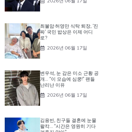
2026년 06월 17일
최불암·허영만 식탁 퇴장, ‘진
짜’ 국민 밥상은 이제 어디
로?
2026년 06월 17일
변우석, 눈 감은 미소 근황 공
개… “이 모습에 심쿵!” 팬들
난리난 이유
2026년 06월 17일
김용빈, 친구들 결혼에 눈물
왈칵… “시간은 영원히 기다