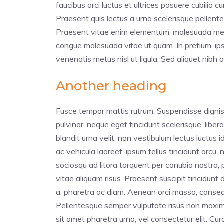
faucibus orci luctus et ultrices posuere cubilia 
Praesent quis lectus a urna scelerisque pellente
Praesent vitae enim elementum, malesuada metus
congue malesuada vitae ut quam. In pretium, ipsu
venenatis metus nisl ut ligula. Sed aliquet nibh a
Another heading
Fusce tempor mattis rutrum. Suspendisse dignis
pulvinar, neque eget tincidunt scelerisque, libe
blandit urna velit, non vestibulum lectus luctus 
ac vehicula laoreet, ipsum tellus tincidunt arcu, 
sociosqu ad litora torquent per conubia nostra,
vitae aliquam risus. Praesent suscipit tincidunt 
a, pharetra ac diam. Aenean orci massa, conseq
Pellentesque semper vulputate risus non maximus
sit amet pharetra urna, vel consectetur elit. C