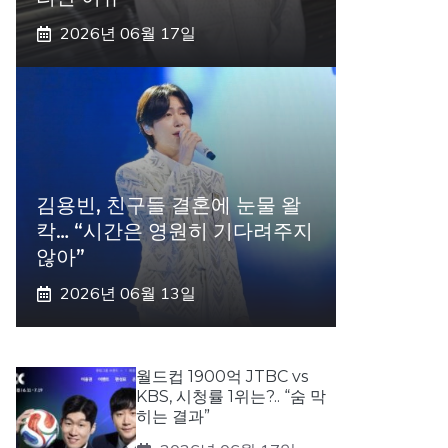
2026년 06월 17일
김용빈, 친구들 결혼에 눈물 왈
칵… “시간은 영원히 기다려주지
않아”
2026년 06월 13일
월드컵 1900억 JTBC vs
KBS, 시청률 1위는?.. “숨 막
히는 결과”