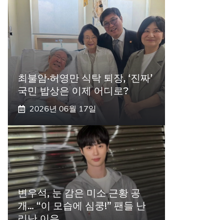
최불암·허영만 식탁 퇴장, ‘진짜’
국민 밥상은 이제 어디로?
2026년 06월 17일
변우석, 눈 감은 미소 근황 공
개… “이 모습에 심쿵!” 팬들 난
리난 이유