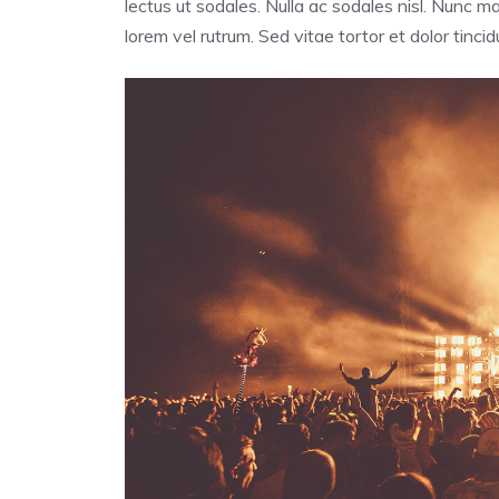
lectus ut sodales. Nulla ac sodales nisl. Nunc m
lorem vel rutrum. Sed vitae tortor et dolor tinci