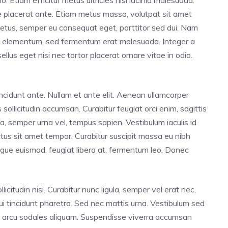
dio. Etiam efficitur metus ultricies nisl lacinia malesuada.
ue placerat ante. Etiam metus massa, volutpat sit amet
 metus, semper eu consequat eget, porttitor sed dui. Nam
isi elementum, sed fermentum erat malesuada. Integer a
sellus eget nisi nec tortor placerat ornare vitae in odio.
 tincidunt ante. Nullam et ante elit. Aenean ullamcorper
llicitudin accumsan. Curabitur feugiat orci enim, sagittis
a, semper urna vel, tempus sapien. Vestibulum iaculis id
ctus sit amet tempor. Curabitur suscipit massa eu nibh
augue euismod, feugiat libero at, fermentum leo. Donec
licitudin nisi. Curabitur nunc ligula, semper vel erat nec,
 dui tincidunt pharetra. Sed nec mattis urna. Vestibulum sed
rtis arcu sodales aliquam. Suspendisse viverra accumsan