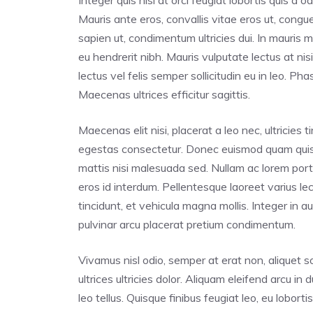
Integer quis nisl at orci feugiat lobortis quis a o
Mauris ante eros, convallis vitae eros ut, cong
sapien ut, condimentum ultricies dui. In mauris
eu hendrerit nibh. Mauris vulputate lectus at n
lectus vel felis semper sollicitudin eu in leo. Pha
Maecenas ultrices efficitur sagittis.
Maecenas elit nisi, placerat a leo nec, ultricies
egestas consectetur. Donec euismod quam quis so
mattis nisi malesuada sed. Nullam ac lorem port
eros id interdum. Pellentesque laoreet varius le
tincidunt, et vehicula magna mollis. Integer in 
pulvinar arcu placerat pretium condimentum.
Vivamus nisl odio, semper at erat non, aliquet sol
ultrices ultricies dolor. Aliquam eleifend arcu in
leo tellus. Quisque finibus feugiat leo, eu lobo