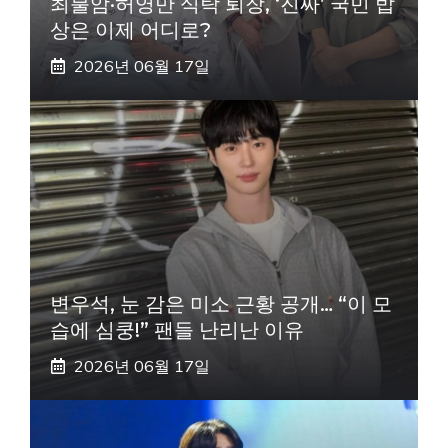
최불암·허영만 식탁 퇴장, ‘진짜’ 국민 밥
상은 이제 어디로?
2026년 06월 17일
변우석, 눈 감은 미소 근황 공개… “이 모
습에 심쿵!” 팬들 난리난 이유
2026년 06월 17일