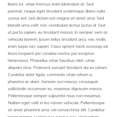
libero ex, vitae rhoncus enim bibendum at. Sed
pulvinar, neque eget tincidunt scelerisque, libero nulla
cursus est, sed dictum est magna sit amet urna. Sed
blandit urna velit, non vestibulum lectus luctus id. Sed
ut porta sapien, eu tincidunt massa. In semper, sem ac
vehicula laoreet, ipsum tellus tincidunt arcu, nec mollis
enim turpis nec sapien. Class aptent taciti sociosqu ad
litora torquent per conubia nostra, per inceptos
himenaeos. Phasellus vitae faucibus nibh, vitae
aliquam risus. Praesent suscipit tincidunt dui eu rutrum.
Curabitur dolor ligula, commodo vitae rutrum a,
pharetra ac diam. Aenean orci massa, consequat
sollicitudin accumsan eu, maximus dignissim massa.
Pellentesque semper vulputate risus non maximus.
Nullam eget velit in leo rutrum vehicula. Pellentesque
sit amet pharetra urna, vel consectetur elit. Curabitur
lorem magna, scelerisque a purus nec, elementum