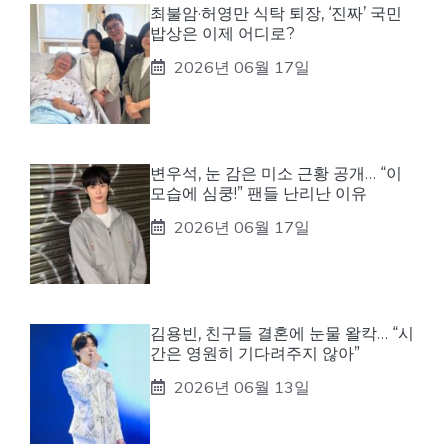
최불암·허영만 식탁 퇴장, ‘진짜’ 국민
밥상은 이제 어디로?
2026년 06월 17일
변우석, 눈 감은 미소 근황 공개… “이
모습에 심쿵!” 팬들 난리난 이유
2026년 06월 17일
김용빈, 친구들 결혼에 눈물 왈칵… “시
간은 영원히 기다려주지 않아”
2026년 06월 13일