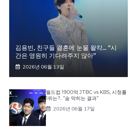
김용빈, 친구들 결혼에 눈물 왈칵… “시
간은 영원히 기다려주지 않아”
2026년 06월 13일
월드컵 1900억 JTBC vs KBS, 시청률
1위는?.. “숨 막히는 결과”
2026년 06월 17일