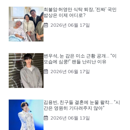
최불암·허영만 식탁 퇴장, ‘진짜’ 국민
밥상은 이제 어디로?
2026년 06월 17일
변우석, 눈 감은 미소 근황 공개… “이
모습에 심쿵!” 팬들 난리난 이유
2026년 06월 17일
김용빈, 친구들 결혼에 눈물 왈칵… “시
간은 영원히 기다려주지 않아”
2026년 06월 13일