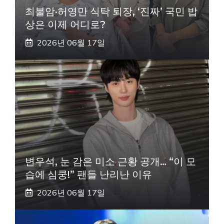
최불암·허영만 식탁 퇴장, ‘진짜’ 국민 밥
상은 이제 어디로?
2026년 06월 17일
변우석, 눈 감은 미소 근황 공개… “이 모
습에 심쿵!” 팬들 난리난 이유
2026년 06월 17일