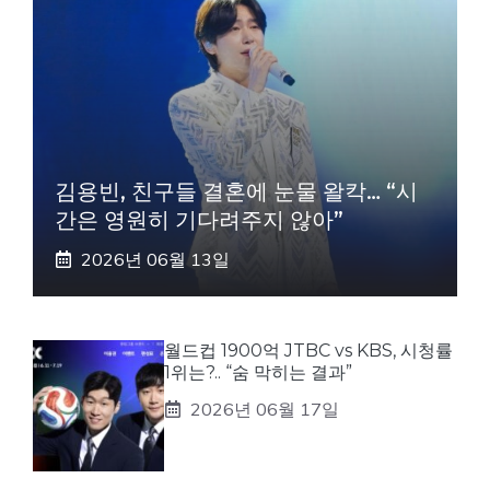
김용빈, 친구들 결혼에 눈물 왈칵… “시
간은 영원히 기다려주지 않아”
2026년 06월 13일
월드컵 1900억 JTBC vs KBS, 시청률
1위는?.. “숨 막히는 결과”
2026년 06월 17일